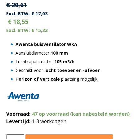
Oorspronkelijke
Huidige
€
20,61
prijs
prijs
€
17,03
€
18,55
was:
is:
€
15,33
€ 20,61.
€ 20,61.
Awenta buisventilator WKA
Aansluitdiameter
100 mm
Luchtcapaciteit tot
105 m3/h
Geschikt voor
lucht toevoer en -afvoer
Horizon of verticale
plaatsing mogelijk
Voorraad:
47 op voorraad (kan nabesteld worden)
Levertijd:
1-3 werkdagen
Awenta