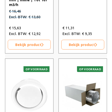
m3/h
Oorspronkelijke
Huidige
€
16,46
prijs
prijs
€
13,60
was:
is:
€ 16,46.
€ 16,46.
€
15,63
€
11,31
€
12,92
€
9,35
Bekijk product
Bekijk product
OP VOORRAAD
OP VOORRAAD