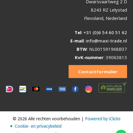
Dwarsvaartweg 2 D
8243 RZ Lelystad
Flevoland, Nederland
Tel
:
+31 (0)6 54 60 51 62
E-mail
:
info@maxi-trade.nl
BTW
: NL001591968B37
KvK-nummer
: 39063813
Contactformulier
© 2026 Alle rechten voorbehouden |
Powered by iClicks
Cookie- en privacybeleid