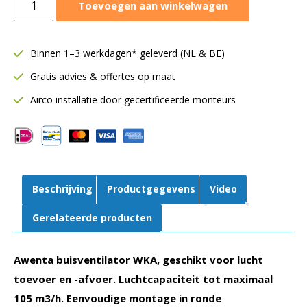
Toevoegen aan winkelwagen
buisventilator
WKA
Ø100
Binnen 1–3 werkdagen* geleverd (NL & BE)
mm
Gratis advies & offertes op maat
|
105
Airco installatie door gecertificeerde monteurs
m³/h
|
In-
line
Turbo
Beschrijving
Productgegevens
Video
aantal
Gerelateerde producten
Awenta buisventilator WKA, geschikt voor lucht
toevoer en -afvoer. Luchtcapaciteit tot maximaal
105 m3/h. Eenvoudige montage in ronde