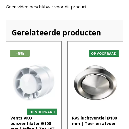
Geen video beschikbaar voor dit product.
Gerelateerde producten
-5%
OP VOORRAAD
OP VOORRAAD
Vents VKO
RVS luchtventiel Ø100
buisventilator Ø100
mm | Toe- en afvoer
mm | Inline | Tot 107