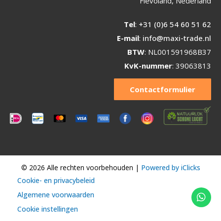
Flevoland, Nederland
Tel
:
+31 (0)6 54 60 51 62
E-mail
:
info@maxi-trade.nl
BTW
: NL001591968B37
KvK-nummer
: 39063813
Contactformulier
© 2026 Alle rechten voorbehouden |
Powered by iClicks
Cookie- en privacybeleid
Algemene voorwaarden
Cookie instellingen