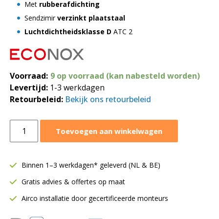
Met
rubberafdichting
Sendzimir
verzinkt plaatstaal
Luchtdichtheidsklasse D
ATC 2
Voorraad:
9 op voorraad (kan nabesteld worden)
Levertijd:
1-3 werkdagen
Retourbeleid:
Bekijk ons retourbeleid
Deksel
Toevoegen aan winkelwagen
voor
buis
SAFE
Binnen 1–3 werkdagen* geleverd (NL & BE)
|
Gratis advies & offertes op maat
Ø200
mm
Airco installatie door gecertificeerde monteurs
|
Rubberafdichting