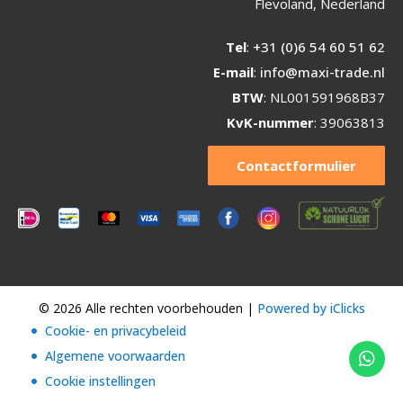
Flevoland, Nederland
Tel
:
+31 (0)6 54 60 51 62
E-mail
:
info@maxi-trade.nl
BTW
: NL001591968B37
KvK-nummer
: 39063813
Contactformulier
© 2026 Alle rechten voorbehouden |
Powered by iClicks
Cookie- en privacybeleid
Algemene voorwaarden
Cookie instellingen