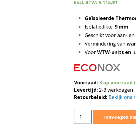
€
115,91
Geïsoleerde Thermo
Isolatiedikte:
9 mm
Geschikt voor aan- en 
Vermindering van
war
Voor
WTW-units en
l
Voorraad:
3 op voorraad 
Levertijd:
2-3 werkdagen
Retourbeleid:
Bekijk ons 
Geïsoleerde
Toevoegen aa
thermoduct
bocht
Ø400