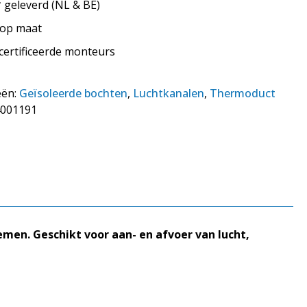
geleverd (NL & BE)
s op maat
ecertificeerde monteurs
eën:
Geïsoleerde bochten
,
Luchtkanalen
,
Thermoduct
001191
men. Geschikt voor aan- en afvoer van lucht,