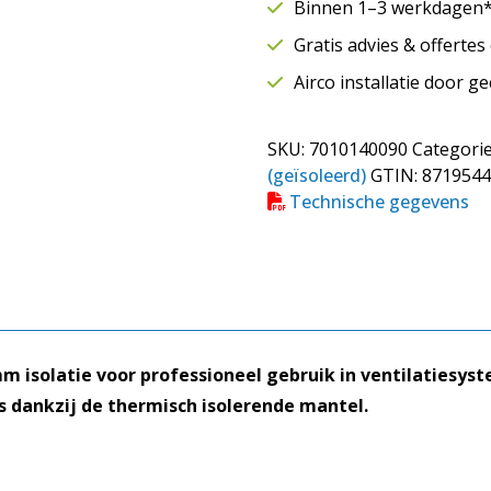
Binnen 1–3 werkdagen* 
mm
Gratis advies & offerte
|
90°
Airco installatie door g
|
9
SKU:
7010140090
Categori
mm
(geïsoleerd)
GTIN:
8719544
aantal
Technische gegevens
solatie voor professioneel gebruik in ventilatiesyste
dankzij de thermisch isolerende mantel.