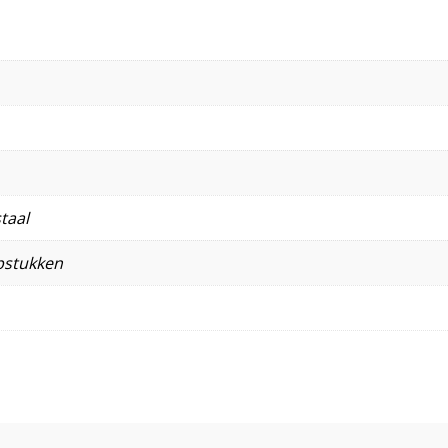
taal
pstukken