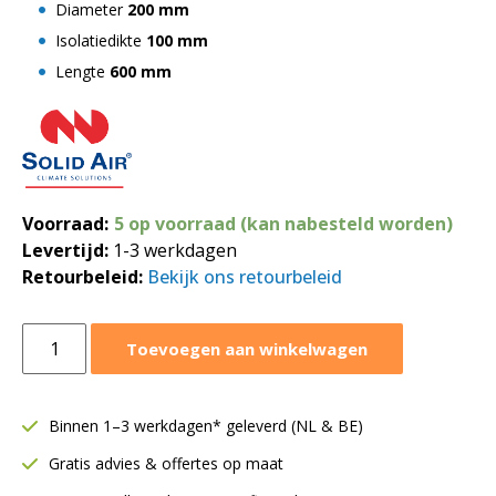
Diameter
200 mm
Isolatiedikte
100 mm
Lengte
600 mm
Voorraad:
5 op voorraad (kan nabesteld worden)
Levertijd:
1-3 werkdagen
Retourbeleid:
Bekijk ons retourbeleid
Ronde
Toevoegen aan winkelwagen
geluiddemper
Ø200
mm
Binnen 1–3 werkdagen* geleverd (NL & BE)
|
Gratis advies & offertes op maat
Lengte
600