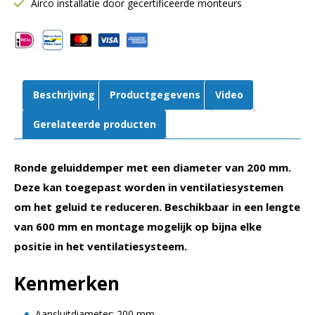
Airco installatie door gecertificeerde monteurs
mm
–
50
mm
Isolatie
Beschrijving
Productgegevens
Video
aantal
Gerelateerde producten
Ronde geluiddemper met een diameter van 200 mm.
Deze kan toegepast worden in ventilatiesystemen
om het geluid te reduceren. Beschikbaar in een lengte
van 600 mm en montage mogelijk op bijna elke
positie in het ventilatiesysteem.
Kenmerken
Aansluitdiameter: 200 mm