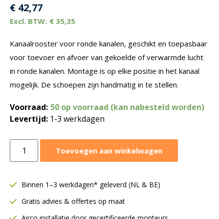
€
42,77
€
35,35
Kanaalrooster voor ronde kanalen, geschikt en toepasbaar
voor toevoer en afvoer van gekoelde of verwarmde lucht
in ronde kanalen. Montage is op elke positie in het kanaal
mogelijk. De schoepen zijn handmatig in te stellen.
Voorraad:
50 op voorraad (kan nabesteld worden)
Levertijd:
1-3 werkdagen
Kanaalrooster
Toevoegen aan winkelwagen
voor
ronde
kanalen
Binnen 1–3 werkdagen* geleverd (NL & BE)
|
Gratis advies & offertes op maat
Staal
|
Airco installatie door gecertificeerde monteurs