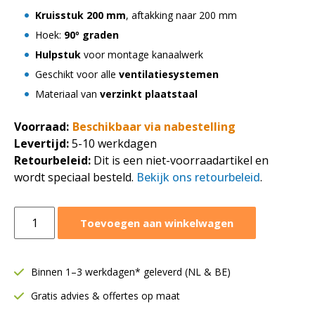
Kruisstuk 200 mm
, aftakking naar 200 mm
Hoek:
90º graden
Hulpstuk
voor montage kanaalwerk
Geschikt voor alle
ventilatiesystemen
Materiaal van
verzinkt plaatstaal
Voorraad:
Beschikbaar via nabestelling
Levertijd:
5-10 werkdagen
Retourbeleid:
Dit is een niet-voorraadartikel en
wordt speciaal besteld.
Bekijk ons retourbeleid
.
Kruisstuk
Toevoegen aan winkelwagen
Ø200-
200
aftakking
Binnen 1–3 werkdagen* geleverd (NL & BE)
200-
Gratis advies & offertes op maat
200