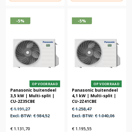
-5%
-5%
OP VOORRAAD
OP VOORRAAD
Panasonic buitendeel
Panasonic buitendeel
3,5 kW | Multi-split |
4,1 kW | Multi-split |
CU-2Z35CBE
CU-2Z41CBE
Oorspronkelijke
Huidige
Oorspronkelijke
Huidige
€
1.191,27
€
1.258,47
prijs
prijs
prijs
prijs
€
984,52
€
1.040,06
was:
is:
was:
is:
€ 1.191,27.
€ 1.191,27.
€ 1.258,47.
€ 1.258,47.
€
1.131,70
€
1.195,55