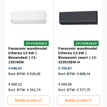
OP VOORRAAD
OP VOORRAAD
Panasonic wandmodel
Panasonic wandmodel
Etherea 3,5 kW |
Etherea 3,5 kW |
Binnendeel | CS-
Binnenunit zwart | CS-
Z35CKEW
XZ35CKEW-H
Oorspronkelijke
Huidige
Oorspronkelijke
Huidige
€
640,33
€
735,87
prijs
prijs
prijs
prijs
€
529,20
€
608,16
was:
is:
was:
is:
€ 640,33.
€ 640,33.
€ 735,87.
€ 735,87.
€
608,32
€
699,08
€
502,74
€
577,75
Bekijk product
Bekijk product