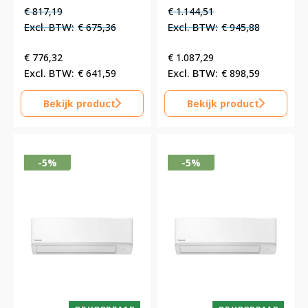
Oorspronkelijke
Huidige
Oorspronkelijke
Huidige
€
817,19
€
1.144,51
prijs
prijs
prijs
prijs
€
675,36
€
945,88
was:
is:
was:
is:
€ 817,19.
€ 817,19.
€ 1.144,51.
€ 1.144,51.
€
776,32
€
1.087,29
€
641,59
€
898,59
Bekijk product
Bekijk product
-5%
-5%