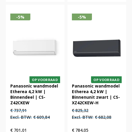
-5%
-5%
OP VOORRAAD
OP VOORRAAD
Panasonic wandmodel
Panasonic wandmodel
Etherea 4,2 kW |
Etherea 4,2 kW |
Binnendeel | CS-
Binnenunit zwart | CS-
Z42CKEW
XZ42CKEW-H
Oorspronkelijke
Huidige
Oorspronkelijke
Huidige
€
737,91
€
825,32
prijs
prijs
prijs
prijs
€
609,84
€
682,08
was:
is:
was:
is:
€ 737,91.
€ 737,91.
€ 825,32.
€ 825,32.
€
701,01
€
784,05