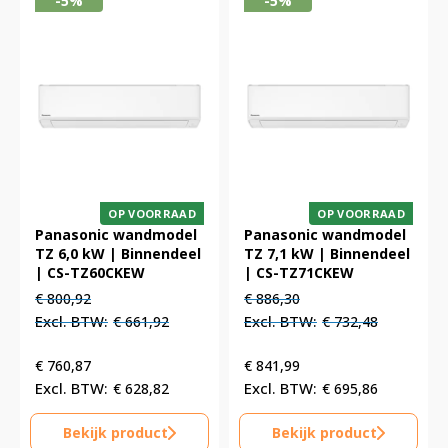
-5%
-5%
OP VOORRAAD
OP VOORRAAD
Panasonic wandmodel
Panasonic wandmodel
TZ 6,0 kW | Binnendeel
TZ 7,1 kW | Binnendeel
| CS-TZ60CKEW
| CS-TZ71CKEW
Oorspronkelijke
Huidige
Oorspronkelijke
Huidige
€
800,92
€
886,30
prijs
prijs
prijs
prijs
€
661,92
€
732,48
was:
is:
was:
is:
€ 800,92.
€ 800,92.
€ 886,30.
€ 886,30.
€
760,87
€
841,99
€
628,82
€
695,86
Bekijk product
Bekijk product