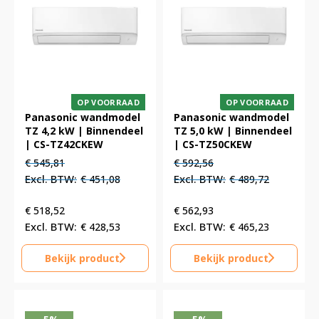
OP VOORRAAD
OP VOORRAAD
Panasonic wandmodel
Panasonic wandmodel
TZ 4,2 kW | Binnendeel
TZ 5,0 kW | Binnendeel
| CS-TZ42CKEW
| CS-TZ50CKEW
Oorspronkelijke
Huidige
Oorspronkelijke
Huidige
€
545,81
€
592,56
prijs
prijs
prijs
prijs
€
451,08
€
489,72
was:
is:
was:
is:
€ 545,81.
€ 545,81.
€ 592,56.
€ 592,56.
€
518,52
€
562,93
€
428,53
€
465,23
Bekijk product
Bekijk product