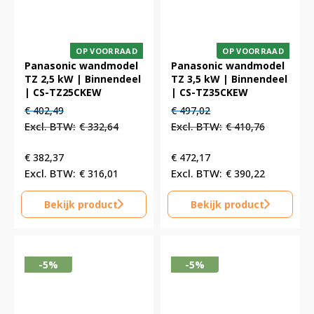
OP VOORRAAD
OP VOORRAAD
Panasonic wandmodel
Panasonic wandmodel
TZ 2,5 kW | Binnendeel
TZ 3,5 kW | Binnendeel
| CS-TZ25CKEW
| CS-TZ35CKEW
Oorspronkelijke
Huidige
Oorspronkelijke
Huidige
€
402,49
€
497,02
prijs
prijs
prijs
prijs
€
332,64
€
410,76
was:
is:
was:
is:
€ 402,49.
€ 402,49.
€ 497,02.
€ 497,02.
€
382,37
€
472,17
€
316,01
€
390,22
Bekijk product
Bekijk product
-5%
-5%