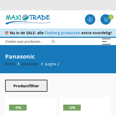
0
Nu in de SALE: alle
Östberg producten
extra voordelig!
Panasonic
home
panasonic
pagina 2
Productfilter
-5%
-5%