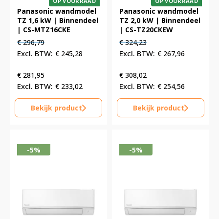
OP VOORRAAD
OP VOORRAAD
Panasonic wandmodel
Panasonic wandmodel
TZ 1,6 kW | Binnendeel
TZ 2,0 kW | Binnendeel
| CS-MTZ16CKE
| CS-TZ20CKEW
Oorspronkelijke
Huidige
Oorspronkelijke
Huidige
€
296,79
€
324,23
prijs
prijs
prijs
prijs
€
245,28
€
267,96
was:
is:
was:
is:
€ 296,79.
€ 296,79.
€ 324,23.
€ 324,23.
€
281,95
€
308,02
€
233,02
€
254,56
Bekijk product
Bekijk product
-5%
-5%