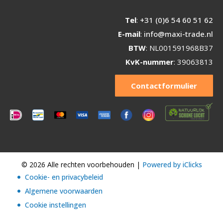
Tel
:
+31 (0)6 54 60 51 62
E-mail
:
info@maxi-trade.nl
BTW
: NL001591968B37
KvK-nummer
: 39063813
Contactformulier
© 2026 Alle rechten voorbehouden |
Powered by iClicks
Cookie- en privacybeleid
Algemene voorwaarden
Cookie instellingen