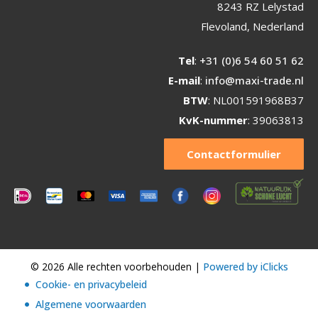
8243 RZ Lelystad
Flevoland, Nederland
Tel
:
+31 (0)6 54 60 51 62
E-mail
:
info@maxi-trade.nl
BTW
: NL001591968B37
KvK-nummer
: 39063813
Contactformulier
© 2026 Alle rechten voorbehouden |
Powered by iClicks
Cookie- en privacybeleid
Algemene voorwaarden