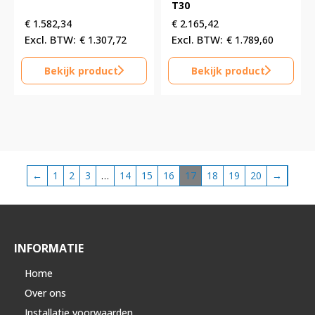
T30
€
1.582,34
€
2.165,42
€
1.307,72
€
1.789,60
Bekijk product
Bekijk product
←
1
2
3
…
14
15
16
17
18
19
20
→
INFORMATIE
Home
Over ons
Installatie voorwaarden