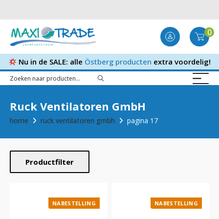
0
Nu in de SALE: alle
Östberg producten
extra voordelig!
Ruck Ventilatoren GmbH
home
ruck ventilatoren gmbh
pagina 17
Productfilter
NABESTELLING
NABESTELLING