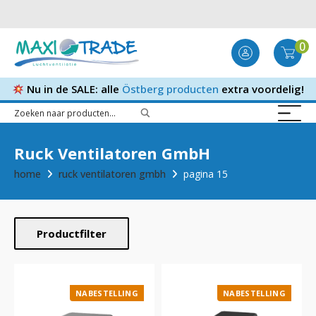
0
Nu in de SALE: alle
Östberg producten
extra voordelig!
Ruck Ventilatoren GmbH
home
ruck ventilatoren gmbh
pagina 15
Productfilter
NABESTELLING
NABESTELLING