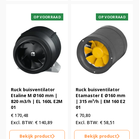
OP VOORRAAD
OP VOORRAAD
Ruck buisventilator
Ruck buisventilator
Etaline M Ø160 mm |
Etamaster E Ø160 mm
820 m3/h | EL 160L E2M
| 315 m³/h | EM 160 E2
01
01
€
170,48
€
70,80
€
140,89
€
58,51
Bekijk product
Bekijk product