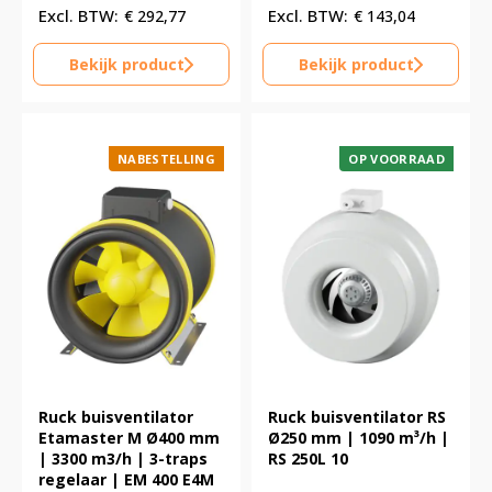
€
292,77
€
143,04
Bekijk product
Bekijk product
NABESTELLING
OP VOORRAAD
Ruck buisventilator
Ruck buisventilator RS
Etamaster M Ø400 mm
Ø250 mm | 1090 m³/h |
| 3300 m3/h | 3-traps
RS 250L 10
regelaar | EM 400 E4M