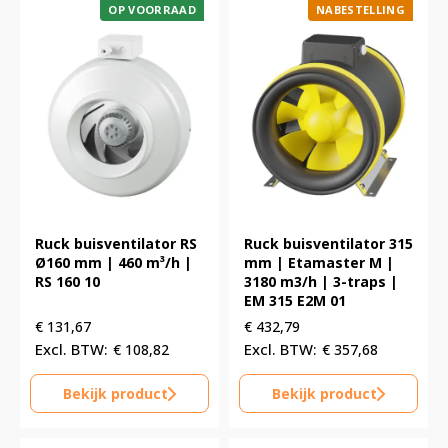
OP VOORRAAD
NABESTELLING
Ruck buisventilator RS
Ruck buisventilator 315
Ø160 mm | 460 m³/h |
mm | Etamaster M |
RS 160 10
3180 m3/h | 3-traps |
EM 315 E2M 01
€
131,67
€
432,79
€
108,82
€
357,68
Bekijk product
Bekijk product