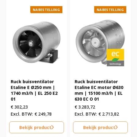
NABESTELLING
NABESTELLING
Ruck buisventilator
Ruck buisventilator
Etaline E Ø250 mm |
Etaline EC motor Ø630
1740 m3/h | EL 250 E2
mm | 15100 m3/h | EL
01
630 EC O 01
€
302,23
€
3.283,72
€
249,78
€
2.713,82
Bekijk product
Bekijk product