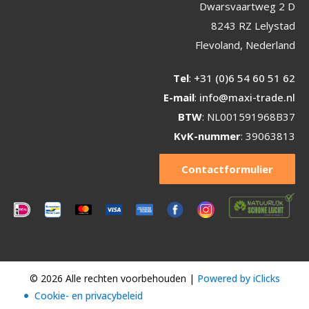
Dwarsvaartweg 2 D
8243 RZ Lelystad
Flevoland, Nederland
Tel
:
+31 (0)6 54 60 51 62
E-mail
:
info@maxi-trade.nl
BTW
: NL001591968B37
KvK-nummer
: 39063813
Contactformulier
© 2026 Alle rechten voorbehouden |
Powered by iClicks
Cookie- en privacybeleid