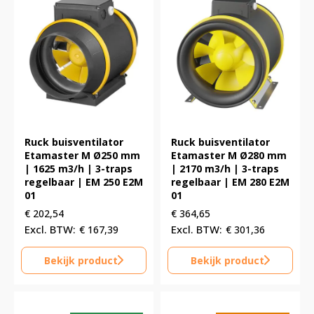
Ruck buisventilator
Ruck buisventilator
Etamaster M Ø250 mm
Etamaster M Ø280 mm
| 1625 m3/h | 3-traps
| 2170 m3/h | 3-traps
regelbaar | EM 250 E2M
regelbaar | EM 280 E2M
01
01
€
202,54
€
364,65
€
167,39
€
301,36
Bekijk product
Bekijk product