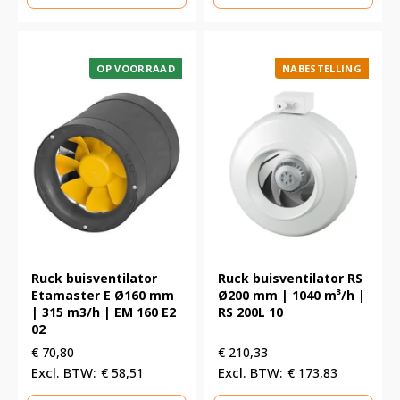
OP VOORRAAD
NABESTELLING
Ruck buisventilator
Ruck buisventilator RS
Etamaster E Ø160 mm
Ø200 mm | 1040 m³/h |
| 315 m3/h | EM 160 E2
RS 200L 10
02
€
70,80
€
210,33
€
58,51
€
173,83