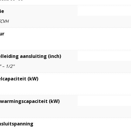
ie
TCVH
ur
lleiding aansluiting (inch)
" – 1/2"
lcapaciteit (kW)
warmingscapaciteit (kW)
sluitspanning