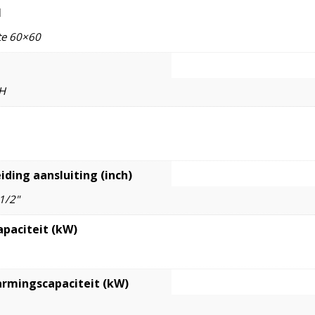
l
te 60×60
H
iding aansluiting (inch)
 1/2"
apaciteit (kW)
rmingscapaciteit (kW)