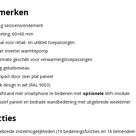
merken
g seizoensrendement
eting: 60×60 mm
al voor retail- en utiliteit toepassingen
er Inverter warmtepomp
ermate geschikt voor verwarmingstoepassingen
g geluidsniveau
pact door zeer plat paneel
k design in wit (RAL 9003)
afstand met smartphone te bedienen met
optionele
WiFi-module
lusief paneel en bedrade wandbediening met uitgebreide weektimer
ties
gebreide instelmogelijkheden (19 bedieningsfuncties en 16 binnendeel-