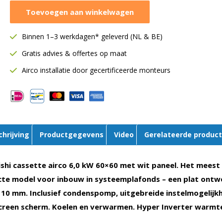
Mitsubishi
Toevoegen aan winkelwagen
cassettemodel
6,0
Binnen 1–3 werkdagen* geleverd (NL & BE)
kW
|
Gratis advies & offertes op maat
60x60
Airco installatie door gecertificeerde monteurs
|
Single-
split
|
FDTC60VH
chrijving
Productgegevens
Video
Gerelateerde produc
aantal
shi cassette airco 6,0 kW 60×60 met wit paneel. Het meest
te model voor inbouw in systeemplafonds – een plat ontw
 10 mm. Inclusief condenspomp, uitgebreide instelmogelijk
creen scherm. Koelen en verwarmen. Hyper Inverter warm