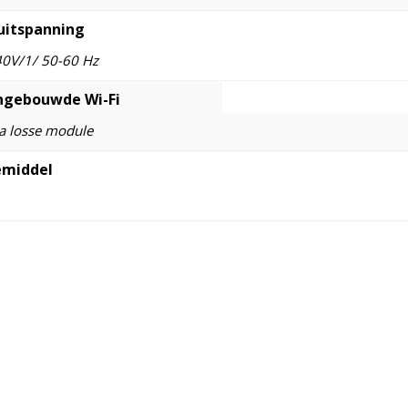
uitspanning
0V/1/ 50-60 Hz
ngebouwde Wi-Fi
ia losse module
emiddel