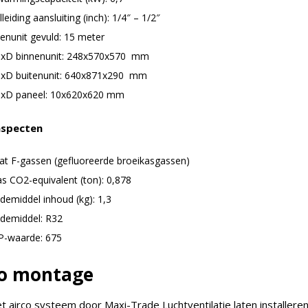
leiding aansluiting (inch): 1/4″ – 1/2″
tenunit gevuld: 15 meter
xD binnenunit: 248x570x570 mm
xD buitenunit: 640x871x290 mm
xD paneel: 10x620x620 mm
aspecten
at F-gassen (gefluoreerde broeikasgassen)
as CO2-equivalent (ton): 0,878
demiddel inhoud (kg): 1,3
demiddel: R32
-waarde: 675
co montage
et airco systeem door Maxi-Trade Luchtventilatie laten installere