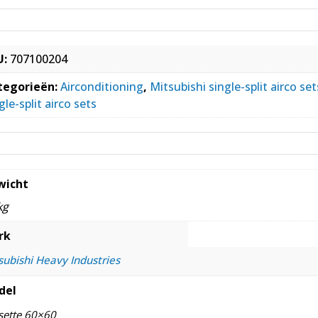
U:
707100204
tegorieën:
Airconditioning
,
Mitsubishi single-split airco set
gle-split airco sets
wicht
kg
rk
subishi Heavy Industries
del
sette 60×60