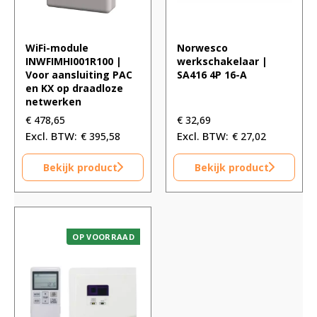
WiFi-module
Norwesco
INWFIMHI001R100 |
werkschakelaar |
Voor aansluiting PAC
SA416 4P 16-A
en KX op draadloze
netwerken
€
478,65
€
32,69
€
395,58
€
27,02
Bekijk product
Bekijk product
OP VOORRAAD