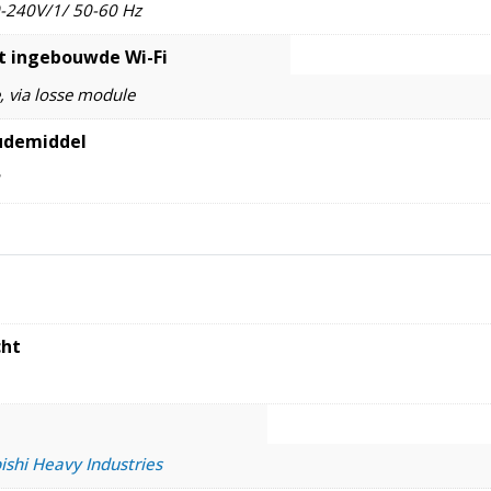
-240V/1/ 50-60 Hz
 ingebouwde Wi-Fi
, via losse module
udemiddel
ht
ishi Heavy Industries