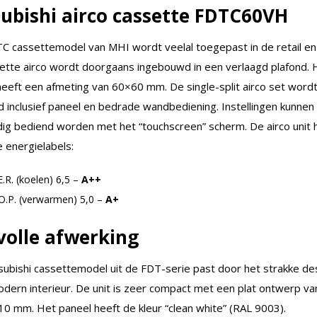
ubishi airco cassette FDTC60VH
 cassettemodel van MHI wordt veelal toegepast in de retail en ut
ette airco wordt doorgaans ingebouwd in een verlaagd plafond. 
heeft een afmeting van 60×60 mm. De single-split airco set word
d inclusief paneel en bedrade wandbediening. Instellingen kunnen
ig bediend worden met het “touchscreen” scherm. De airco unit 
 energielabels:
E.R. (koelen) 6,5 –
A++
.O.P. (verwarmen) 5,0 –
A+
lvolle afwerking
subishi cassettemodel uit de FDT-serie past door het strakke des
odern interieur. De unit is zeer compact met een plat ontwerp va
10 mm. Het paneel heeft de kleur “clean white” (RAL 9003).