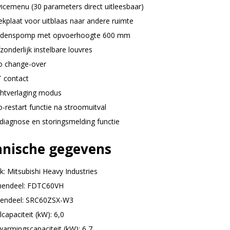
vicemenu (30 parameters direct uitleesbaar)
ekplaat voor uitblaas naar andere ruimte
denspomp met opvoerhoogte 600 mm
zonderlijk instelbare louvres
o change-over
 contact
htverlaging modus
-restart functie na stroomuitval
fdiagnose en storingsmelding functie
hnische gegevens
k: Mitsubishi Heavy Industries
nendeel: FDTC60VH
tendeel: SRC60ZSX-W3
capaciteit (kW): 6,0
warmingscapaciteit (kW): 6,7