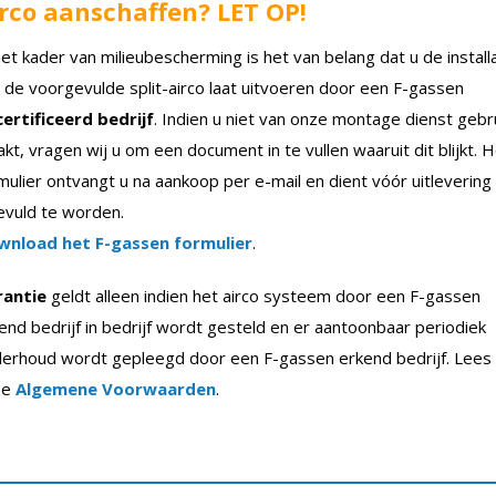
rco aanschaffen? LET OP!
het kader van milieubescherming is het van belang dat u de install
 de voorgevulde split-airco laat uitvoeren door een F-gassen
ertificeerd bedrijf
. Indien u niet van onze montage dienst gebr
kt, vragen wij u om een document in te vullen waaruit dit blijkt. 
mulier ontvangt u na aankoop per e-mail en dient vóór uitlevering
evuld te worden.
wnload het F-gassen formulier
.
rantie
geldt alleen indien het airco systeem door een F-gassen
end bedrijf in bedrijf wordt gesteld en er aantoonbaar periodiek
erhoud wordt gepleegd door een F-gassen erkend bedrijf. Lees
ze
Algemene Voorwaarden
.