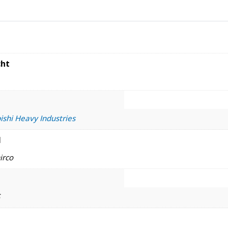
ht
ishi Heavy Industries
l
irco