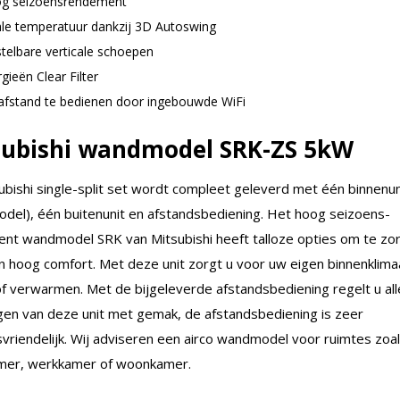
g seizoensrendement
ale temperatuur dankzij 3D Autoswing
stelbare verticale schoepen
rgieën Clear Filter
afstand te bedienen door ingebouwde WiFi
subishi wandmodel SRK-ZS 5kW
ubishi single-split set wordt compleet geleverd met één binnenun
del), één buitenunit en afstandsbediening. Het hoog seizoens-
nt wandmodel SRK van Mitsubishi heeft talloze opties om te zo
n hoog comfort. Met deze unit zorgt u voor uw eigen binnenklima
of verwarmen. Met de bijgeleverde afstandsbediening regelt u all
ingen van deze unit met gemak, de afstandsbediening is zeer
svriendelijk. Wij adviseren een airco wandmodel voor ruimtes zoa
mer, werkkamer of woonkamer.