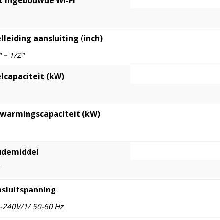
 ingebouwde Wi-Fi
lleiding aansluiting (inch)
" – 1/2"
lcapaciteit (kW)
warmingscapaciteit (kW)
udemiddel
sluitspanning
-240V/1/ 50-60 Hz