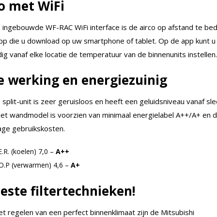
o met WiFi
 ingebouwde WF-RAC WiFi interface is de airco op afstand te be
app die u download op uw smartphone of tablet. Op de app kunt u
g vanaf elke locatie de temperatuur van de binnenunits instellen.
le werking en energiezuinig
 split-unit is zeer geruisloos en heeft een geluidsniveau vanaf sl
Het wandmodel is voorzien van minimaal energielabel A++/A+ en 
lage gebruikskosten.
E.R. (koelen) 7,0 –
A++
.O.P (verwarmen) 4,6 –
A+
este filtertechnieken!
t regelen van een perfect binnenklimaat zijn de Mitsubishi