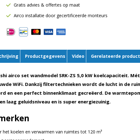
Gratis advies & offertes op maat
Single-
split
Airco installatie door gecertificeerde monteurs
|
WiFi
|
Wit
|
chrijving
Productgegevens
Video
Gerelateerde produc
SRK50ZS-
WF
aantal
shi airco set wandmodel SRK-ZS 5,0 kW koelcapaciteit. Mét
wde WiFi. Dankzij filtertechnieken wordt de lucht in de ru
erd en een perfect binnenklimaat gecreëerd. De warmtepo
en laag geluidsniveau en is super energiezuinig.
merken
r het koelen en verwarmen van ruimtes tot 120 m³