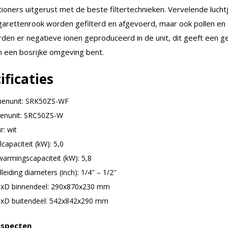
tioners uitgerust met de beste filtertechnieken. Vervelende lucht
igarettenrook worden gefilterd en afgevoerd, maar ook pollen en 
den er negatieve ionen geproduceerd in de unit, dit geeft een g
in een bosrijke omgeving bent.
ificaties
nenunit: SRK50ZS-WF
tenunit: SRC50ZS-W
r: wit
capaciteit (kW): 5,0
warmingscapaciteit (kW): 5,8
leiding diameters (inch): 1/4″ – 1/2″
xD binnendeel: 290x870x230 mm
xD buitendeel: 542x842x290 mm
aspecten