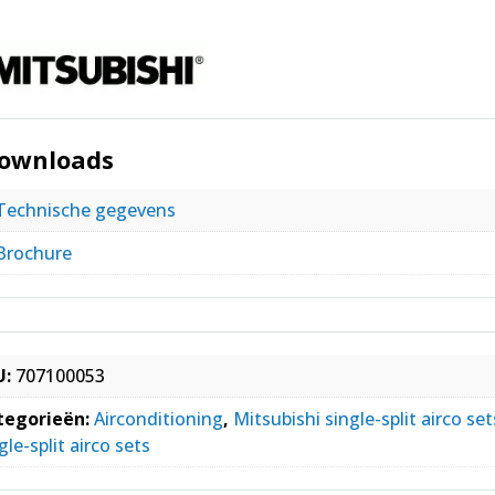
ownloads
Technische gegevens
Brochure
U:
707100053
tegorieën:
Airconditioning
,
Mitsubishi single-split airco set
gle-split airco sets