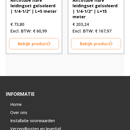
Aircotube flare
Aircotube flare
leidingset geïsoleerd
leidingset geïsoleerd
| 1/4-1/2″ | L=5 meter
| 1/4-1/2″ | L=15
meter
€
73,80
€
203,24
€
60,99
€
167,97
Bekijk product
Bekijk product
INFORMATIE
Home
Over ons
Installatie voorwaarden
Verzendkosten en levertijd