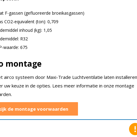
at F-gassen (gefluoreerde broeikasgassen)
as CO2-equivalent (ton): 0,709
demiddel inhoud (kg): 1,05
demiddel: R32
-waarde: 675
co montage
et airco systeem door Maxi-Trade Luchtventilatie laten installere
er uw keuze in de opties. Lees meer informatie in onze montage
rden.
kijk de montage voorwaarden