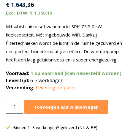
€
1.643,36
€
1.358,15
Mitsubishi airco set wandmodel SRK-ZS 5,0 kW
koelcapaciteit. Mét ingebouwde WiFi. Dankzij
filtertechnieken wordt de lucht in de ruimte gezuiverd en
een perfect binnenklimaat gecreëerd. De warmtepomp
heeft een laag geluidsniveau en is super energiezuinig.
Voorraad:
1 op voorraad (kan nabesteld worden)
Levertijd:
6-7 werkdagen
Verzending:
Levering op pallet
Mitsubishi
Toevoegen aan winkelwagen
wandmodel
5,0
kW
Binnen 1–3 werkdagen* geleverd (NL & BE)
|