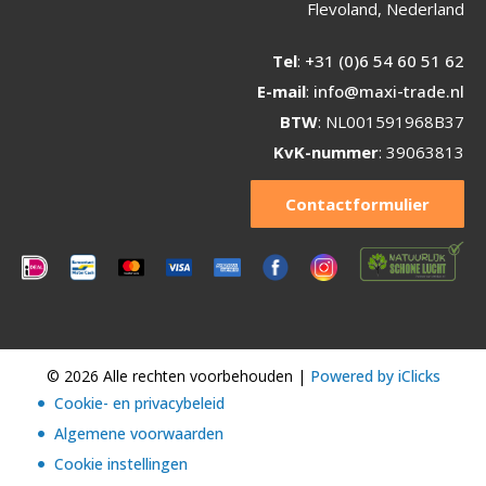
Flevoland, Nederland
Tel
:
+31 (0)6 54 60 51 62
E-mail
:
info@maxi-trade.nl
BTW
: NL001591968B37
KvK-nummer
: 39063813
Contactformulier
© 2026 Alle rechten voorbehouden |
Powered by iClicks
Cookie- en privacybeleid
Algemene voorwaarden
Cookie instellingen