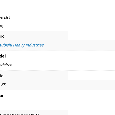
wicht
kg
rk
subishi Heavy Industries
del
dairco
ie
-ZS
ur