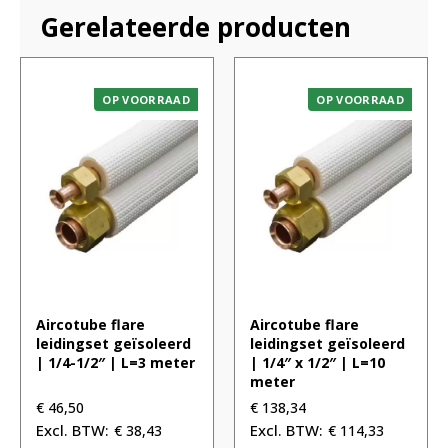
Gerelateerde producten
OP VOORRAAD
OP VOORRAAD
Aircotube flare
Aircotube flare
leidingset geïsoleerd
leidingset geïsoleerd
| 1/4-1/2″ | L=3 meter
| 1/4″ x 1/2″ | L=10
meter
€
46,50
€
138,34
€
38,43
€
114,33