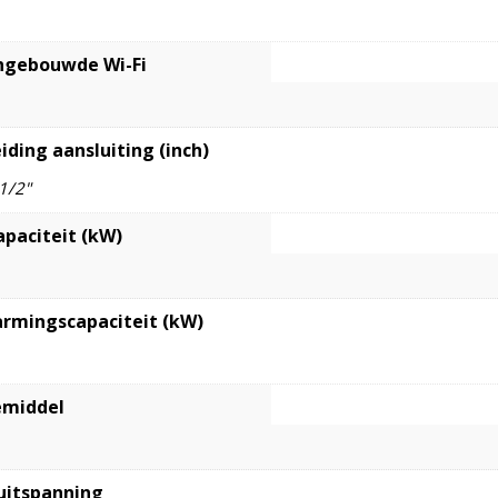
ngebouwde Wi-Fi
iding aansluiting (inch)
 1/2"
apaciteit (kW)
rmingscapaciteit (kW)
emiddel
uitspanning