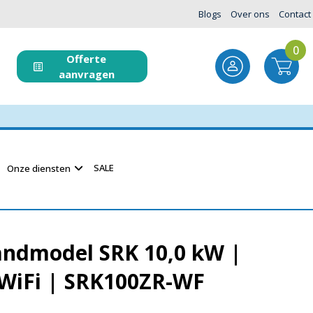
Blogs
Over ons
Contact
0
Offerte
aanvragen
SALE
Onze diensten
andmodel SRK 10,0 kW |
 WiFi | SRK100ZR-WF