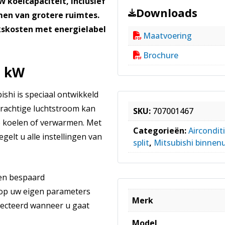
 koelcapaciteit, inclusief
Downloads
men van grotere ruimtes.
ikskosten met energielabel
Maatvoering
Brochure
0 kW
hi is speciaal ontwikkeld
krachtige luchtstroom kan
SKU:
707001467
e koelen of verwarmen. Met
Categorieën:
Aircondit
gelt u alle instellingen van
split
,
Mitsubishi binnen
en bespaard
 op uw eigen parameters
Merk
electeerd wanneer u gaat
Model