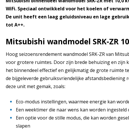
Mitsubishi binnendeel wandmodel SRK-ZR met 10,0 kW
WiFi. Speciaal ontwikkeld voor het koelen of verwar
De unit heeft een laag geluidsniveau en lage gebru
tot A++.
Mitsubishi wandmodel SRK-ZR 1
Hoog seizoensrendement wandmodel SRK-ZR van Mitsubis
voor grotere ruimtes. Door zijn brede behuizing en zijn 
het binnendeel effectief en gelijkmatig de grote
ruimte t
de bijgeleverde gebruiksvriendelijke afstandsbediening re
deze unit met gemak, zoals:
Eco-modus instellingen, waarmee energie kan word
Een weektimer die naar wens kan worden ingesteld
Een optie voor de stille modus, die kan worden ges
slapen