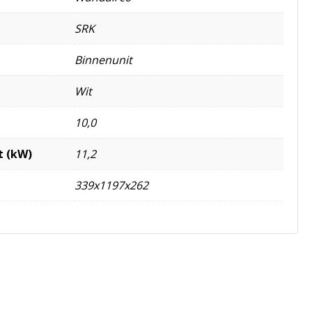
SRK
Binnenunit
Wit
10,0
t (kW)
11,2
339x1197x262