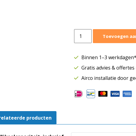
Mitsubishi
Toevoegen aa
wandmodel
SRK
10,0
Binnen 1–3 werkdagen* 
kW
Gratis advies & offerte
|
Binnendeel
Airco installatie door g
|
WiFi
|
SRK100ZR-
WF
relateerde producten
aantal