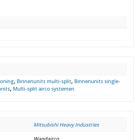
ioning
,
Binnenunits multi-split
,
Binnenunits single-
units
,
Multi-split airco systemen
Mitsubishi Heavy Industries
Wandairco