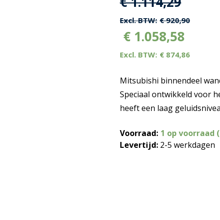
Oorspronkelijk
Huidi
€
1.114,29
prijs
prijs
€
920,90
€
1.058,58
was:
is:
€
874,86
€ 1.114,29.
€ 1.11
Mitsubishi binnendeel wand
Speciaal ontwikkeld voor h
heeft een laag geluidsnive
Voorraad:
1 op voorraad 
Levertijd:
2-5 werkdagen