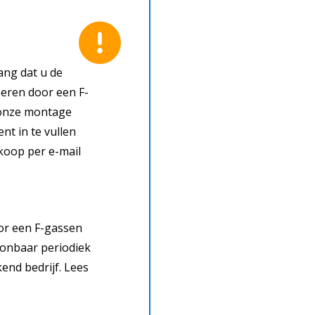
ang dat u de
voeren door een F-
n onze montage
nt in te vullen
nkoop per e-mail
oor een F-gassen
toonbaar periodiek
nd bedrijf. Lees