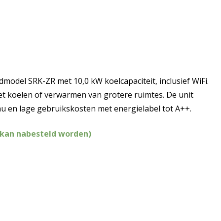
e
ge
4,29.
model SRK-ZR met 10,0 kW koelcapaciteit, inclusief WiFi.
et koelen of verwarmen van grotere ruimtes. De unit
au en lage gebruikskosten met energielabel tot A++.
(kan nabesteld worden)