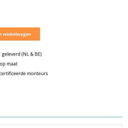
n winkelwagen
geleverd (NL & BE)
s op maat
ecertificeerde monteurs