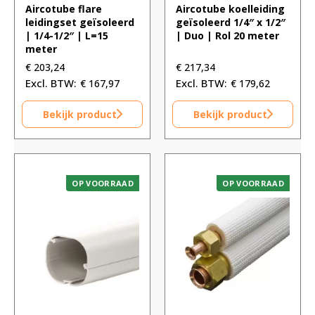
Aircotube flare
Aircotube koelleiding
leidingset geïsoleerd
geïsoleerd 1/4″ x 1/2″
| 1/4-1/2″ | L=15
| Duo | Rol 20 meter
meter
€
203,24
€
217,34
€
167,97
€
179,62
Bekijk product
Bekijk product
OP VOORRAAD
OP VOORRAAD