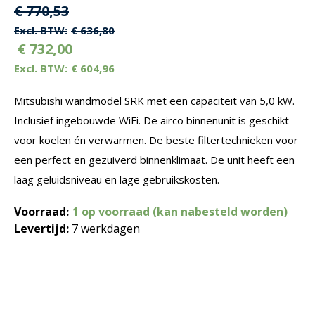
Oorspronkelijke
Huidige
€
770,53
prijs
prijs
€
636,80
€
732,00
was:
is:
€
604,96
€ 770,53.
€ 770,53.
Mitsubishi wandmodel SRK met een capaciteit van 5,0 kW.
Inclusief ingebouwde WiFi. De airco binnenunit is geschikt
voor koelen én verwarmen. De beste filtertechnieken voor
een perfect en gezuiverd binnenklimaat. De unit heeft een
laag geluidsniveau en lage gebruikskosten.
Voorraad:
1 op voorraad (kan nabesteld worden)
Levertijd:
7 werkdagen