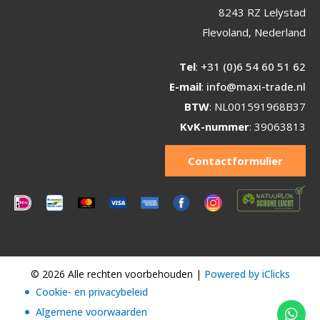
8243 RZ Lelystad
Flevoland, Nederland
Tel
:
+31 (0)6 54 60 51 62
E-mail
:
info@maxi-trade.nl
BTW
: NL001591968B37
KvK-nummer
: 39063813
Contactformulier
© 2026 Alle rechten voorbehouden |
Powered by iClicks
Cookie- en privacybeleid
Algemene voorwaarden