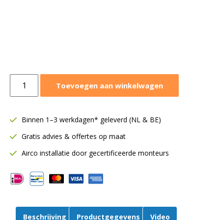
Mitsubishi
Toevoegen aan winkelwagen
wandmodel
SRK
5,0
Binnen 1–3 werkdagen* geleverd (NL & BE)
kW
Gratis advies & offertes op maat
|
WiFi
Airco installatie door gecertificeerde monteurs
|
Binnendeel
|
SRK50ZS-
WF
Beschrijving
Productgegevens
Video