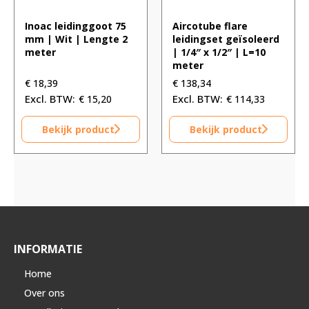
Inoac leidinggoot 75
Aircotube flare
mm | Wit | Lengte 2
leidingset geïsoleerd
meter
| 1/4″ x 1/2″ | L=10
meter
€
18,39
€
138,34
€
15,20
€
114,33
Bekijk product
Bekijk product
INFORMATIE
Home
Over ons