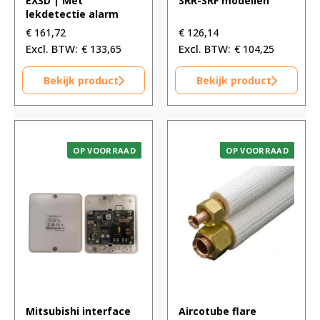
EX3D | Met
SRR-SRF modellen
lekdetectie alarm
€
161,72
€
126,14
€
133,65
€
104,25
Bekijk product
Bekijk product
OP VOORRAAD
OP VOORRAAD
Mitsubishi interface
Aircotube flare