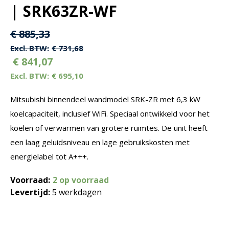
| SRK63ZR-WF
Oorspronkelijke
Huidige
€
885,33
prijs
prijs
€
731,68
€
841,07
was:
is:
€
695,10
€ 885,33.
€ 885,33.
Mitsubishi binnendeel wandmodel SRK-ZR met 6,3 kW
koelcapaciteit, inclusief WiFi. Speciaal ontwikkeld voor het
koelen of verwarmen van grotere ruimtes. De unit heeft
een laag geluidsniveau en lage gebruikskosten met
energielabel tot A+++.
Voorraad:
2 op voorraad
Levertijd:
5 werkdagen