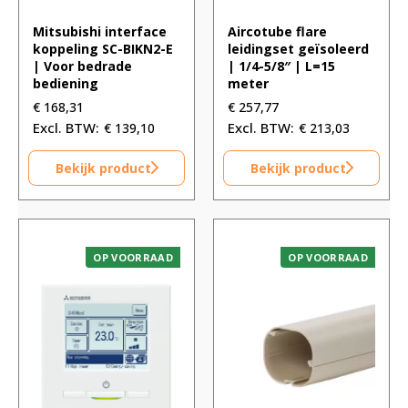
Mitsubishi interface
Aircotube flare
koppeling SC-BIKN2-E
leidingset geïsoleerd
| Voor bedrade
| 1/4-5/8″ | L=15
bediening
meter
€
168,31
€
257,77
€
139,10
€
213,03
Bekijk product
Bekijk product
OP VOORRAAD
OP VOORRAAD