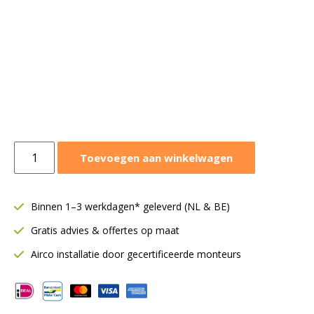
Mitsubishi
Toevoegen aan winkelwagen
wandmodel
SRK
6,3
Binnen 1–3 werkdagen* geleverd (NL & BE)
kW
Gratis advies & offertes op maat
|
Binnendeel
Airco installatie door gecertificeerde monteurs
|
WiFi
|