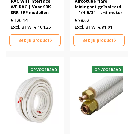
RAC WiFi interface
Aircotube flare
WF-RAC | Voor SRK-
leidingset geïsoleerd
SRR-SRF modellen
| 1/4-5/8″ | L=5 meter
€
126,14
€
98,02
€
104,25
€
81,01
Bekijk product
Bekijk product
OP VOORRAAD
OP VOORRAAD