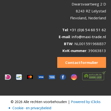
Dwarsvaartweg 2 D
8243 RZ Lelystad
Flevoland, Nederland
Tel
:
+31 (0)6 54 60 51 62
E-mail
:
info@maxi-trade.nl
BTW
: NL001591968B37
KvK-nummer
: 39063813
Contactformulier
© 2026 Alle rechten voorbehouden |
Powered by iClicks
Cookie- en privacybeleid