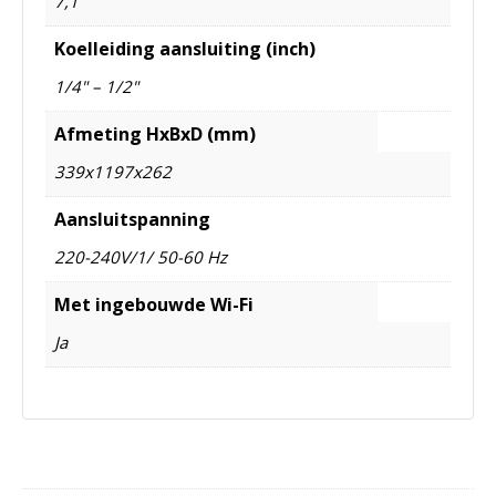
7,1
Koelleiding aansluiting (inch)
1/4" – 1/2"
Afmeting HxBxD (mm)
339x1197x262
Aansluitspanning
220-240V/1/ 50-60 Hz
Met ingebouwde Wi-Fi
Ja