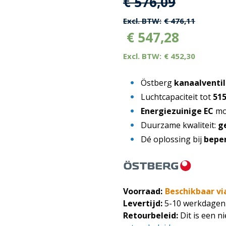
Oorspronkelijk
Huidige
€
576,09
prijs
prijs
€
476,11
€
547,28
was:
is:
€
452,30
€ 576,09.
€ 576,09
Östberg
kanaalventi
Luchtcapaciteit tot
51
Energiezuinige EC
mo
Duurzame kwaliteit:
g
Dé oplossing bij
bepe
Voorraad:
Beschikbaar vi
Levertijd:
5-10 werkdagen
Retourbeleid:
Dit is een n