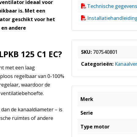
ventilator ideaal voor
Technische gegeven
ikbaar is. Met een
Installatiehandleidin
ator geschikt voor het
s en andere
LPKB 125 C1 EC?
SKU:
707540801
Categorieën:
Kanaalven
nt met een laag
raploos regelbaar van 0-100%
regelaar, waardoor de
ventilatiebehoefte.
Merk
dan de kanaaldiameter – is
Serie
nische ruimtes of andere
Type motor