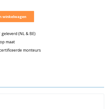
n winkelwagen
geleverd (NL & BE)
s op maat
ecertificeerde monteurs