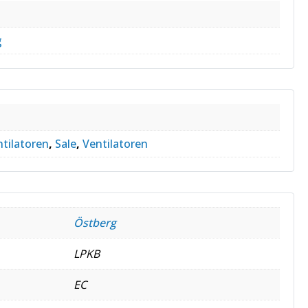
s
g
tilatoren
,
Sale
,
Ventilatoren
Östberg
LPKB
EC