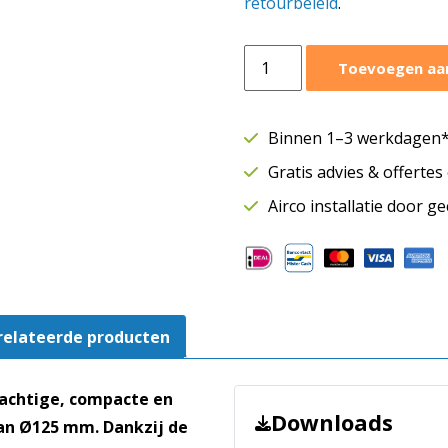
retourbeleid
.
Östberg
Toevoegen aa
LPKB
125
C1
Binnen 1–3 werkdagen* 
EC
Gratis advies & offerte
kanaalventilator
Ø125
Airco installatie door g
mm
|
515
m³/h
aantal
relateerde producten
rachtige, compacte en
Downloads
van Ø125 mm. Dankzij de