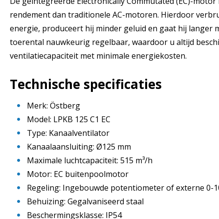
De geïntegreerde Electronically Commutated (EC)-motor b
rendement dan traditionele AC-motoren. Hierdoor verbru
energie, produceert hij minder geluid en gaat hij langer 
toerental nauwkeurig regelbaar, waardoor u altijd beschi
ventilatiecapaciteit met minimale energiekosten.
Technische specificaties
Merk: Östberg
Model: LPKB 125 C1 EC
Type: Kanaalventilator
Kanaalaansluiting: Ø125 mm
Maximale luchtcapaciteit: 515 m³/h
Motor: EC buitenpoolmotor
Regeling: Ingebouwde potentiometer of externe 0-1
Behuizing: Gegalvaniseerd staal
Beschermingsklasse: IP54