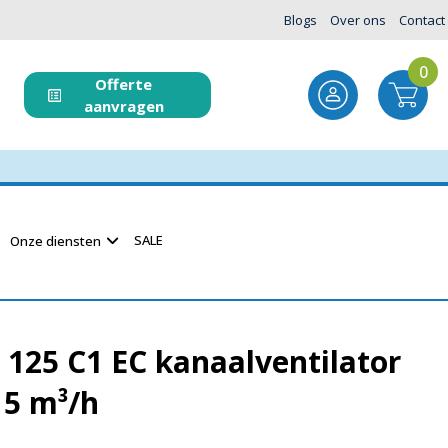
Blogs
Over ons
Contact
0
Offerte
aanvragen
SALE
Onze diensten
125 C1 EC kanaalventilator
5 m³/h