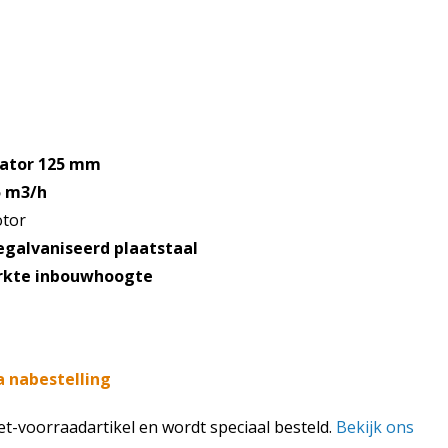
e
.
lator 125 mm
5 m3/h
tor
egalvaniseerd plaatstaal
rkte inbouwhoogte
a nabestelling
iet-voorraadartikel en wordt speciaal besteld.
Bekijk ons