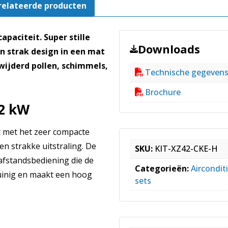
relateerde producten
paciteit. Super stille
Downloads
en strak design in een mat
ijderd pollen, schimmels,
Technische gegeven
Brochure
,2 kW
t met het zeer compacte
n strakke uitstraling. De
SKU:
KIT-XZ42-CKE-H
 afstandsbediening die de
Categorieën:
Aircondit
uinig en maakt een hoog
sets