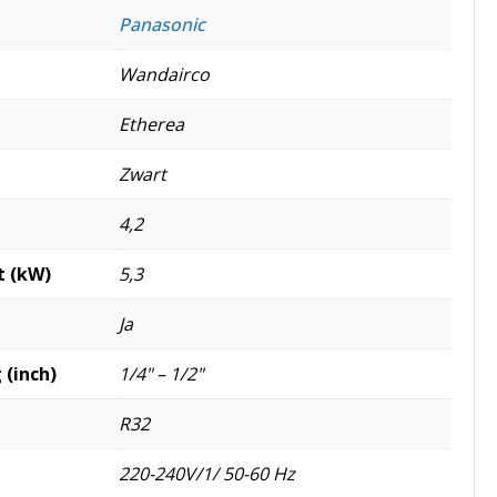
Panasonic
Wandairco
Etherea
Zwart
4,2
t (kW)
5,3
Ja
 (inch)
1/4" – 1/2"
R32
220-240V/1/ 50-60 Hz