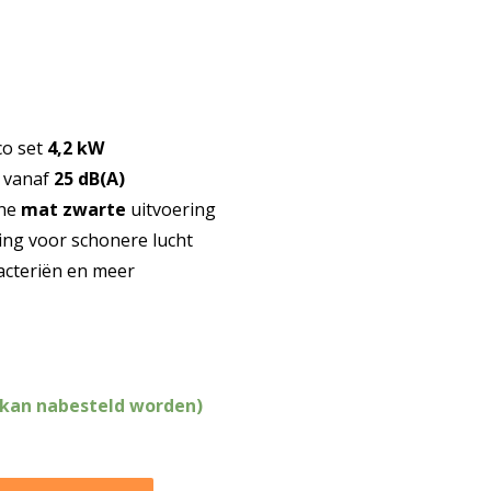
co set
4,2 kW
l vanaf
25 dB(A)
rne
mat zwarte
uitvoering
ing voor schonere lucht
bacteriën en meer
(kan nabesteld worden)