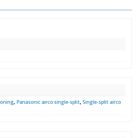
s
ioning
,
Panasonic airco single-split
,
Single-split airco