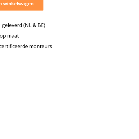
n winkelwagen
geleverd (NL & BE)
s op maat
ecertificeerde monteurs