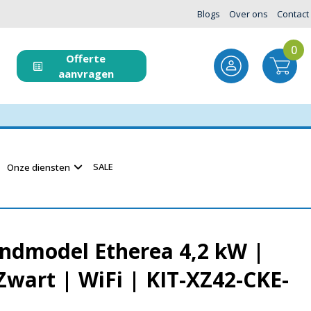
Blogs
Over ons
Contact
0
Offerte
aanvragen
SALE
Onze diensten
ndmodel Etherea 4,2 kW |
 Zwart | WiFi | KIT-XZ42-CKE-