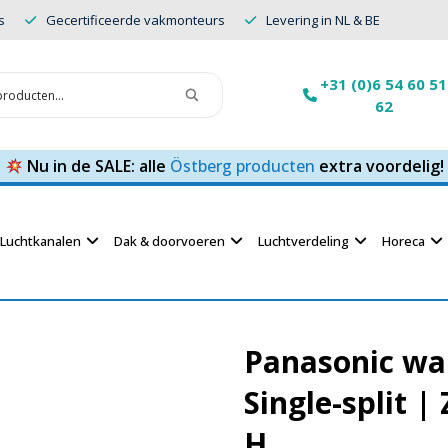
s
Gecertificeerde vakmonteurs
Levering in NL & BE
+31 (0)6 54 60 51
62
Nu in de SALE: alle
Östberg producten
extra voordelig!
Luchtkanalen
Dak & doorvoeren
Luchtverdeling
Horeca
Panasonic wa
Single-split |
H