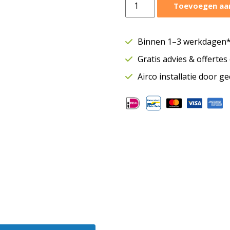
Toevoegen aa
wandmodel
Etherea
4,2
Binnen 1–3 werkdagen* 
kW
Gratis advies & offerte
|
Single-
Airco installatie door g
split
|
Zwart
|
WiFi
|
KIT-
XZ42-
CKE-
H
aantal