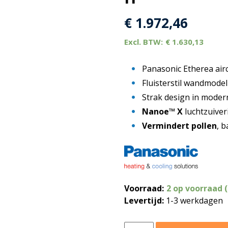
€
1.972,46
€
1.630,13
Panasonic Etherea air
Fluisterstil wandmode
Strak design in mode
Nanoe™ X
luchtzuiver
Vermindert pollen
, 
Voorraad:
2 op voorraad 
Levertijd:
1-3 werkdagen
Panasonic