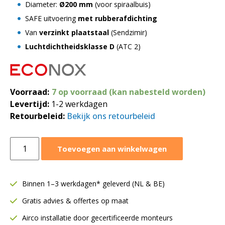
Diameter:
Ø200 mm
(voor spiraalbuis)
SAFE uitvoering
met rubberafdichting
Van
verzinkt plaatstaal
(Sendzimir)
Luchtdichtheidsklasse D
(ATC 2)
Voorraad:
7 op voorraad (kan nabesteld worden)
Levertijd:
1-2 werkdagen
Retourbeleid:
Bekijk ons retourbeleid
Regelklep
Toevoegen aan winkelwagen
Ø200
mm
|
Binnen 1–3 werkdagen* geleverd (NL & BE)
Handbediend
Gratis advies & offertes op maat
|
Rubberafdichting
Airco installatie door gecertificeerde monteurs