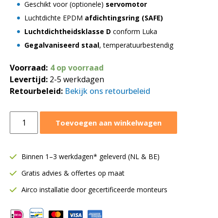
Geschikt voor (optionele)
servomotor
Luchtdichte EPDM
afdichtingsring (SAFE)
Luchtdichtheidsklasse D
conform Luka
Gegalvaniseerd staal
, temperatuurbestendig
Voorraad:
4 op voorraad
Levertijd:
2-5 werkdagen
Retourbeleid:
Bekijk ons retourbeleid
Regelklep
Toevoegen aan winkelwagen
Ø355
mm
|
Binnen 1–3 werkdagen* geleverd (NL & BE)
Geschikt
Gratis advies & offertes op maat
voor
servomotor
Airco installatie door gecertificeerde monteurs
|
Rubberafdichting