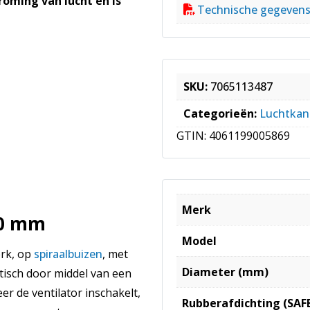
oming van lucht en is
Technische gegeven
SKU:
7065113487
Categorieën:
Luchtkan
GTIN:
4061199005869
Merk
00 mm
Model
erk, op
spiraalbuizen
, met
Diameter (mm)
tisch door middel van een
er de ventilator inschakelt,
Rubberafdichting (SAF