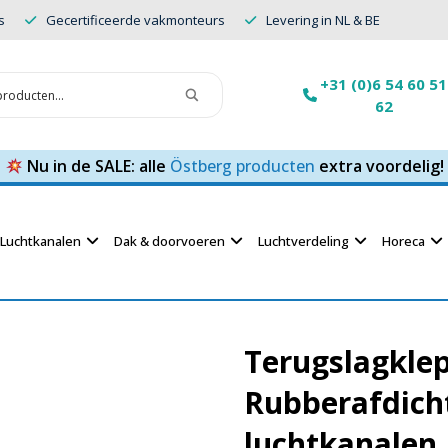
s
Gecertificeerde vakmonteurs
Levering in NL & BE
+31 (0)6 54 60 51
62
Nu in de SALE: alle
Östberg producten
extra voordelig!
Luchtkanalen
Dak & doorvoeren
Luchtverdeling
Horeca
Terugslagkle
Rubberafdicht
luchtkanalen