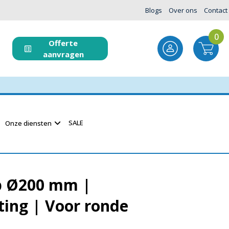
Blogs
Over ons
Contact
0
Offerte
aanvragen
SALE
Onze diensten
p Ø200 mm |
ing | Voor ronde