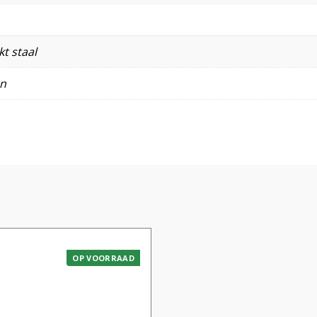
t staal
en
OP VOORRAAD