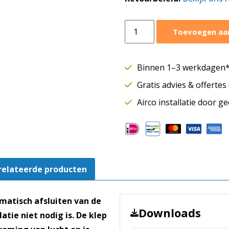
Terugslagklep
Toevoegen aa
Ø200
mm
|
Binnen 1–3 werkdagen* 
Rubberafdichting
Gratis advies & offerte
|
Voor
Airco installatie door g
ronde
luchtkanalen
aantal
relateerde producten
matisch afsluiten van de
Downloads
tie niet nodig is. De klep