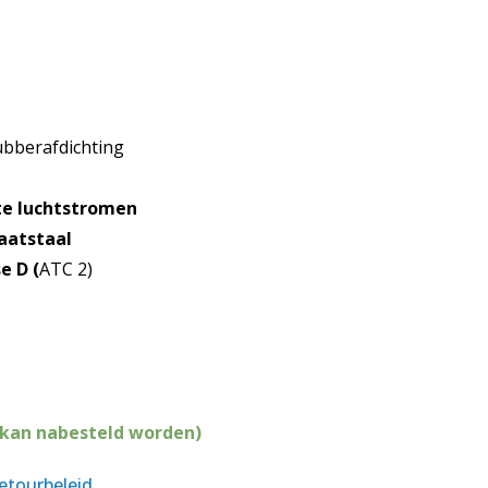
bberafdichting
e luchtstromen
laatstaal
e D (
ATC 2)
(kan nabesteld worden)
retourbeleid