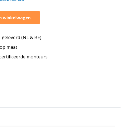
n winkelwagen
geleverd (NL & BE)
s op maat
ecertificeerde monteurs