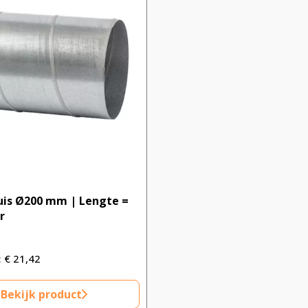
uis Ø200 mm | Lengte =
r
€
21,42
Bekijk product