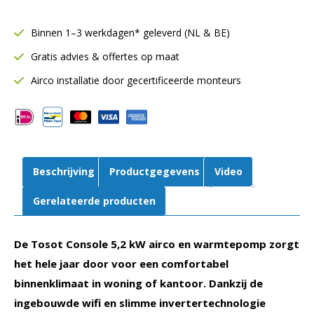
by
GREE
Binnen 1–3 werkdagen* geleverd (NL & BE)
5,2
Gratis advies & offertes op maat
kW
|
Airco installatie door gecertificeerde monteurs
Single-
split
airco
set
|
Beschrijving
Productgegevens
Video
WiFi
|
Gerelateerde producten
WTS-
18R
De Tosot Console 5,2 kW airco en warmtepomp zorgt
aantal
het hele jaar door voor een comfortabel
binnenklimaat in woning of kantoor. Dankzij de
ingebouwde wifi en slimme invertertechnologie