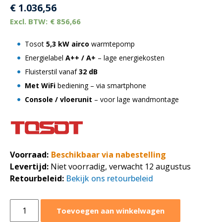
€
1.036,56
€
856,66
Tosot
5,3 kW airco
warmtepomp
Energielabel
A++ / A+
– lage energiekosten
Fluisterstil vanaf
32 dB
Met WiFi
bediening – via smartphone
Console / vloerunit
– voor lage wandmontage
Voorraad:
Beschikbaar via nabestelling
Levertijd:
Niet voorradig, verwacht 12 augustus
Retourbeleid:
Bekijk ons retourbeleid
Tosot
Toevoegen aan winkelwagen
Console