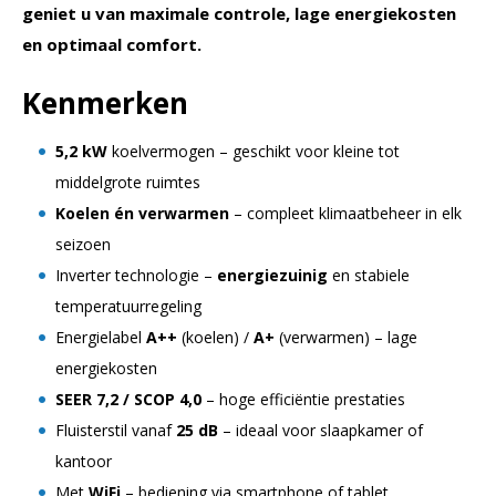
geniet u van maximale controle, lage energiekosten
en optimaal comfort.
Kenmerken
5,2 kW
koelvermogen – geschikt voor kleine tot
middelgrote ruimtes
Koelen én verwarmen
– compleet klimaatbeheer in elk
seizoen
Inverter technologie –
energiezuinig
en stabiele
temperatuurregeling
Energielabel
A++
(koelen) /
A+
(verwarmen) – lage
energiekosten
SEER 7,2 / SCOP 4,0
– hoge efficiëntie prestaties
Fluisterstil vanaf
25 dB
– ideaal voor slaapkamer of
kantoor
Met
WiFi
– bediening via smartphone of tablet