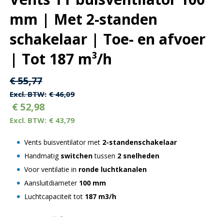
mm | Met 2-standen
schakelaar | Toe- en afvoer
| Tot 187 m³/h
Oorspronkelijke
Huidige
€
55,77
prijs
prijs
€
46,09
€
52,98
was:
is:
€
43,79
€ 55,77.
€ 55,77.
Vents buisventilator met
2-standenschakelaar
Handmatig
switchen
tussen
2 snelheden
Voor ventilatie in
ronde luchtkanalen
Aansluitdiameter
100 mm
Luchtcapaciteit tot
187 m3/h