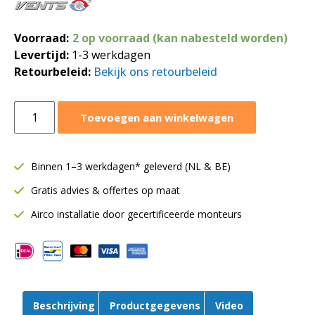
Voorraad:
2 op voorraad (kan nabesteld worden)
Levertijd:
1-3 werkdagen
Retourbeleid:
Bekijk ons retourbeleid
Vents
Toevoegen aan winkelwagen
TT
buisventilator
100
Binnen 1–3 werkdagen* geleverd (NL & BE)
mm
Gratis advies & offertes op maat
|
Met
Airco installatie door gecertificeerde monteurs
2-
standen
schakelaar
|
Toe-
Beschrijving
Productgegevens
Video
en