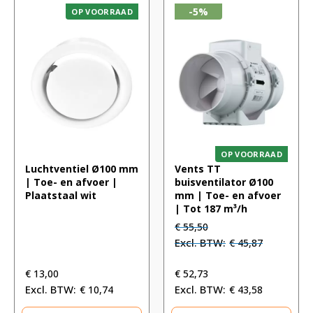
-5%
OP VOORRAAD
OP VOORRAAD
Luchtventiel Ø100 mm
Vents TT
| Toe- en afvoer |
buisventilator Ø100
Plaatstaal wit
mm | Toe- en afvoer
| Tot 187 m³/h
Oorspronkelijke
Huidige
€
55,50
prijs
prijs
€
45,87
was:
is:
€ 55,50.
€ 55,50.
€
13,00
€
52,73
€
10,74
€
43,58