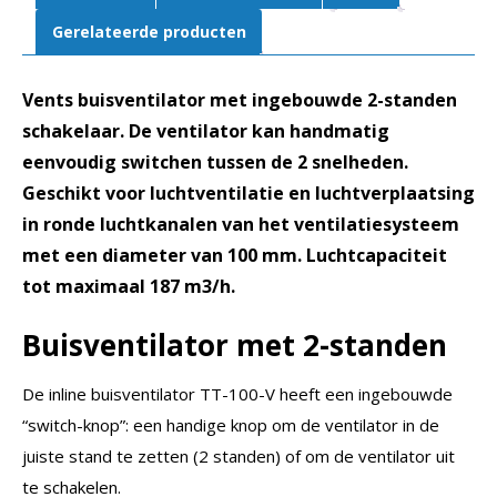
afvoer
Gerelateerde producten
|
Tot
Vents buisventilator met ingebouwde 2-standen
187
m³/h
schakelaar. De ventilator kan handmatig
aantal
eenvoudig switchen tussen de 2 snelheden.
Geschikt voor luchtventilatie en luchtverplaatsing
in ronde luchtkanalen van het ventilatiesysteem
met een diameter van 100 mm. Luchtcapaciteit
tot maximaal 187 m3/h.
Buisventilator met 2-standen
De inline buisventilator TT-100-V heeft een ingebouwde
“switch-knop”: een handige knop om de ventilator in de
juiste stand te zetten (2 standen) of om de ventilator uit
te schakelen.