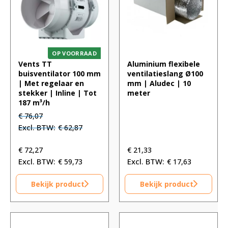
OP VOORRAAD
Vents TT
Aluminium flexibele
buisventilator 100 mm
ventilatieslang Ø100
| Met regelaar en
mm | Aludec | 10
stekker | Inline | Tot
meter
187 m³/h
Oorspronkelijke
Huidige
€
76,07
prijs
prijs
€
62,87
was:
is:
€ 76,07.
€ 76,07.
€
72,27
€
21,33
€
59,73
€
17,63
Bekijk product
Bekijk product