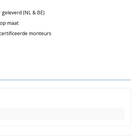
geleverd (NL & BE)
s op maat
ecertificeerde monteurs
s