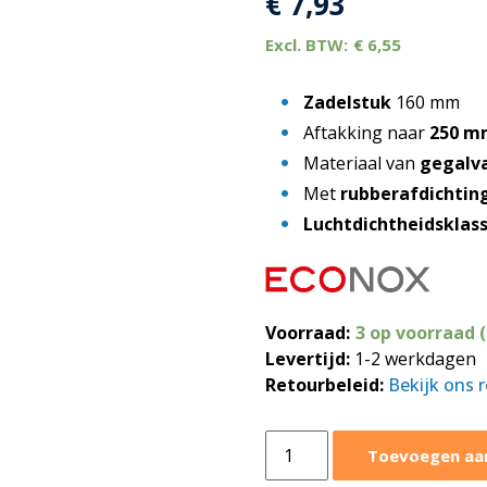
€
7,93
€
6,55
Zadelstuk
160 mm
Aftakking naar
250 m
Materiaal van
gegalva
Met
rubberafdichting
Luchtdichtheidsklas
Voorraad:
3 op voorraad 
Levertijd:
1-2 werkdagen
Retourbeleid:
Bekijk ons 
Zadelstuk
Toevoegen aa
90°