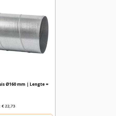
uis Ø160 mm | Lengte =
€
22,73