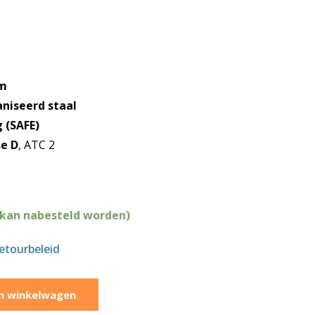
m
niseerd staal
 (SAFE)
se D
, ATC 2
(kan nabesteld worden)
retourbeleid
n winkelwagen