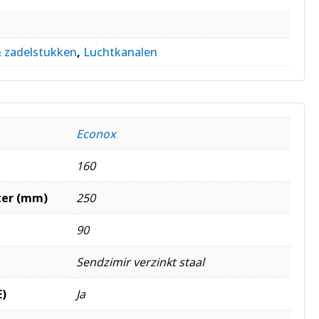
& zadelstukken
,
Luchtkanalen
Econox
160
ter (mm)
250
90
Sendzimir verzinkt staal
E)
Ja