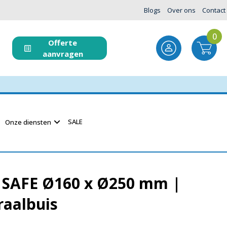
Blogs
Over ons
Contact
0
Offerte
aanvragen
SALE
Onze diensten
° SAFE Ø160 x Ø250 mm |
raalbuis