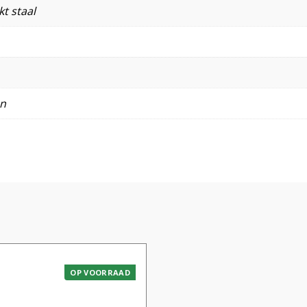
t staal
en
OP VOORRAAD