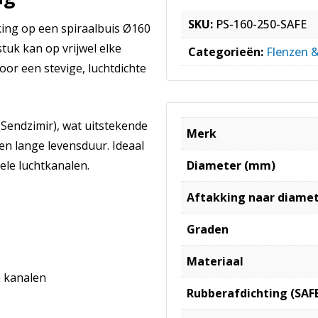
SKU:
PS-160-250-SAFE
king op een spiraalbuis Ø160
uk kan op vrijwel elke
Categorieën:
Flenzen 
or een stevige, luchtdichte
 (Sendzimir), wat uitstekende
Merk
en lange levensduur. Ideaal
ele luchtkanalen.
Diameter (mm)
Aftakking naar diame
Graden
Materiaal
e kanalen
Rubberafdichting (SAF