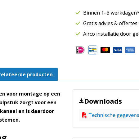
SAFE
Ø160
Binnen 1–3 werkdagen* 
x
Gratis advies & offerte
Ø250
mm
Airco installatie door g
|
Aftakking
spiraalbuis
aantal
relateerde producten
pen voor montage op een
Downloads
ulpstuk zorgt voor een
ekanaal en is daardoor
Technische gegeven
ystemen.
ng