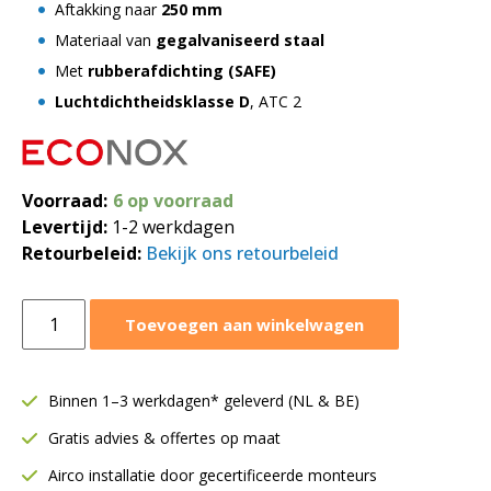
Aftakking naar
250 mm
Materiaal van
gegalvaniseerd staal
Met
rubberafdichting (SAFE)
Luchtdichtheidsklasse D
, ATC 2
Voorraad:
6 op voorraad
Levertijd:
1-2 werkdagen
Retourbeleid:
Bekijk ons retourbeleid
Zadelstuk
Toevoegen aan winkelwagen
90°
SAFE
Ø400
Binnen 1–3 werkdagen* geleverd (NL & BE)
x
Gratis advies & offertes op maat
Ø250
mm
Airco installatie door gecertificeerde monteurs