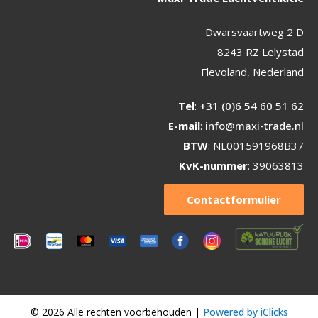
Dwarsvaartweg 2 D
8243 RZ Lelystad
Flevoland, Nederland
Tel
:
+31 (0)6 54 60 51 62
E-mail
:
info@maxi-trade.nl
BTW
: NL001591968B37
KvK-nummer
: 39063813
Contactformulier
© 2026 Alle rechten voorbehouden |
Powered by iClicks