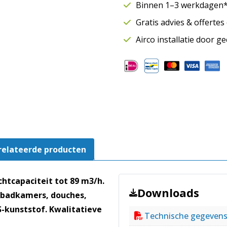
Ø100
Binnen 1–3 werkdagen* 
mm
Gratis advies & offerte
|
Tot
Airco installatie door g
89
m³/h
|
Wit
aantal
relateerde producten
tcapaciteit tot 89 m3/h.
Downloads
. badkamers, douches,
S-kunststof. Kwalitatieve
Technische gegeven