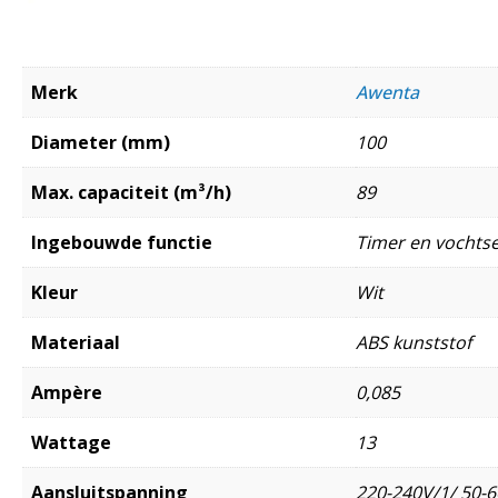
Merk
Awenta
Diameter (mm)
100
Max. capaciteit (m³/h)
89
Ingebouwde functie
Timer en vochts
Kleur
Wit
Materiaal
ABS kunststof
Ampère
0,085
Wattage
13
Aansluitspanning
220-240V/1/ 50-6