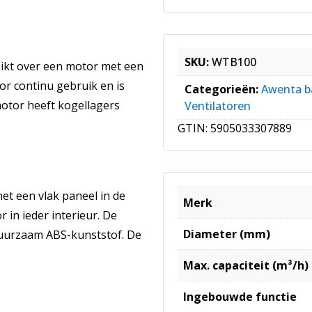
SKU:
WTB100
ikt over een motor met een
or continu gebruik en is
Categorieën:
Awenta b
tor heeft kogellagers
Ventilatoren
GTIN:
5905033307889
et een vlak paneel in de
Merk
r in ieder interieur. De
Diameter (mm)
duurzaam ABS-kunststof. De
Max. capaciteit (m³/h)
d
Ingebouwde functie