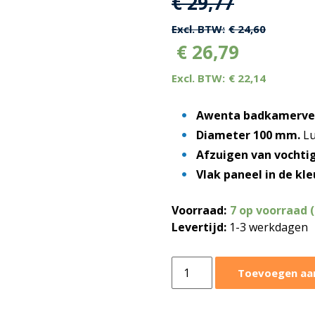
Oorspronkelijk
Huidige
€
29,77
prijs
prijs
€
24,60
€
26,79
was:
is:
€
22,14
€ 29,77.
€ 29,77.
Awenta badkamerven
Diameter 100 mm.
Lu
Afzuigen van vochtig
Vlak paneel in de kle
Voorraad:
7 op voorraad 
Levertijd:
1-3 werkdagen
Awenta
Toevoegen aa
TRAX
badkamerventilator