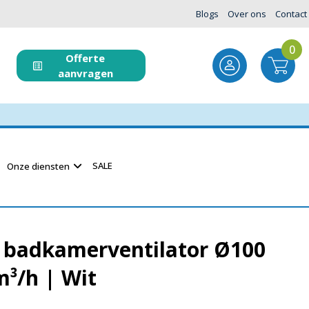
Blogs
Over ons
Contact
0
Offerte
aanvragen
SALE
Onze diensten
badkamerventilator Ø100
³/h | Wit