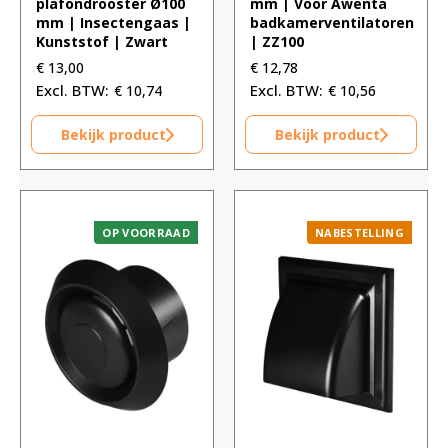
plafondrooster Ø100
mm | Voor Awenta
mm | Insectengaas |
badkamerventilatoren
Kunststof | Zwart
| ZZ100
€
13,00
€
12,78
€
10,74
€
10,56
Bekijk product
Bekijk product
OP VOORRAAD
NABESTELLING