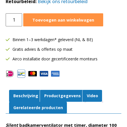
Retourbeleid:
Bekijk ons retourbeleid
Awenta
Toevoegen aan winkelwagen
Silent
badkamerventilator
Ø100
Binnen 1–3 werkdagen* geleverd (NL & BE)
mm
Gratis advies & offertes op maat
|
Timer
Airco installatie door gecertificeerde monteurs
|
75
m³/h
|
Mat
Beschrijving
Productgegevens
Video
wit
aantal
Gerelateerde producten
Silent
badkamerventilator met timer, diameter 100