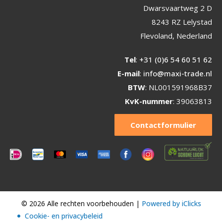
Dwarsvaartweg 2 D
8243 RZ Lelystad
Flevoland, Nederland
Tel
:
+31 (0)6 54 60 51 62
E-mail
:
info@maxi-trade.nl
BTW
: NL001591968B37
KvK-nummer
: 39063813
Contactformulier
© 2026 Alle rechten voorbehouden |
Powered by iClicks
Cookie- en privacybeleid