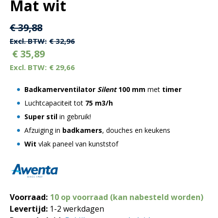
Mat wit
Oorspronkelijke
Huidige
€
39,88
prijs
prijs
€
32,96
€
35,89
was:
is:
€
29,66
€ 39,88.
€ 39,88.
Badkamerventilator
Silent
100 mm
met
timer
Luchtcapaciteit tot
75 m3/h
Super stil
in gebruik!
Afzuiging in
badkamers
, douches en keukens
Wit
vlak paneel van kunststof
Voorraad:
10 op voorraad (kan nabesteld worden)
Levertijd:
1-2 werkdagen