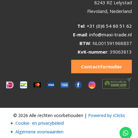
8243 RZ Lelystad
Flevoland, Nederland
Tel
:
+31 (0)6 54 60 51 62
E-mail
:
info@maxi-trade.nl
BTW
: NL001591968B37
KvK-nummer
: 39063813
Contactformulier
© 2026 Alle rechten voorbehouden |
Powered by iClicks
Cookie- en privacybeleid
Algemene voorwaarden