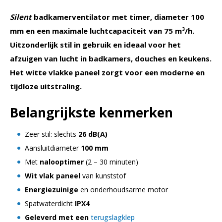
wit
Silent
badkamerventilator met timer, diameter 100
aantal
mm en een maximale luchtcapaciteit van 75 m³/h.
Uitzonderlijk stil in gebruik en ideaal voor het
afzuigen van lucht in badkamers, douches en keukens.
Het witte vlakke paneel zorgt voor een moderne en
tijdloze uitstraling.
Belangrijkste kenmerken
Zeer stil: slechts
26 dB(A)
Aansluitdiameter
100 mm
Met
nalooptimer
(2 – 30 minuten)
Wit vlak paneel
van kunststof
Energiezuinige
en onderhoudsarme motor
Spatwaterdicht
IPX4
Geleverd met een
terugslagklep