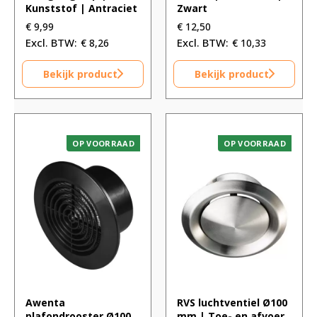
Kunststof | Antraciet
Zwart
€
9,99
€
12,50
€
8,26
€
10,33
Bekijk product
Bekijk product
OP VOORRAAD
OP VOORRAAD
Awenta
RVS luchtventiel Ø100
plafondrooster Ø100
mm | Toe- en afvoer