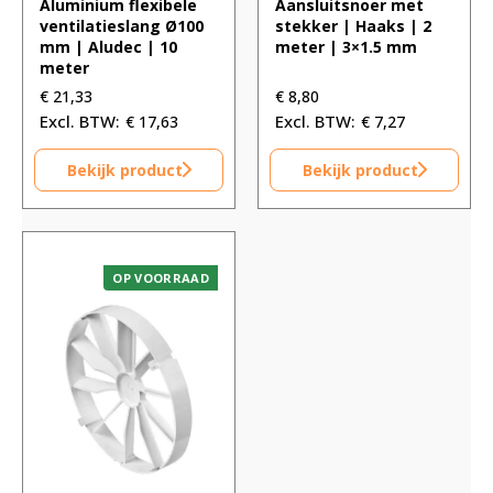
Aluminium flexibele
Aansluitsnoer met
ventilatieslang Ø100
stekker | Haaks | 2
mm | Aludec | 10
meter | 3×1.5 mm
meter
€
21,33
€
8,80
€
17,63
€
7,27
Bekijk product
Bekijk product
OP VOORRAAD