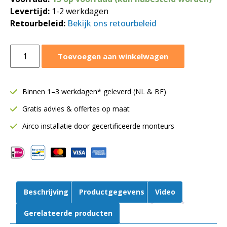
Levertijd:
1-2 werkdagen
Retourbeleid:
Bekijk ons retourbeleid
Awenta
Toevoegen aan winkelwagen
Silent
badkamerventilator
Ø100
Binnen 1–3 werkdagen* geleverd (NL & BE)
mm
Gratis advies & offertes op maat
|
Met
Airco installatie door gecertificeerde monteurs
timer
en
terugslagklep
|
75
Beschrijving
Productgegevens
Video
m³/h
|
Gerelateerde producten
Mat