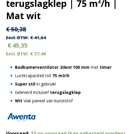
terugslagklep | 75 m³/h |
Mat wit
Oorspronkelijke
Huidige
€
50,38
prijs
prijs
€
41,64
€
45,35
was:
is:
€
37,48
€ 50,38.
€ 50,38.
Badkamerventilator
Silent
100 mm
met
timer
Luchtcapaciteit tot
75 m3/h
Super stil
in gebruik!
Geleverd inclusief
terugslagklep
Wit
vlak paneel van kunststof
Voorraad:
13 op voorraad (kan nabesteld worden)