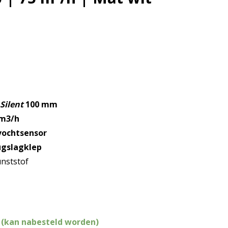
e
Silent
100 mm
 m3/h
vochtsensor
ugslagklep
unststof
 (kan nabesteld worden)