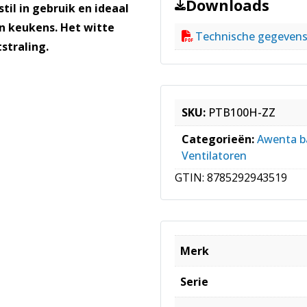
|
Downloads
til in gebruik en ideaal
Mat
n keukens. Het witte
wit
Technische gegeven
straling.
aantal
SKU:
PTB100H-ZZ
Categorieën:
Awenta b
Ventilatoren
GTIN:
8785292943519
Merk
Serie