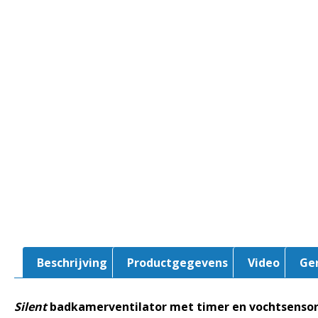
Beschrijving
Productgegevens
Video
Ge
Silent
badkamerventilator met timer en vochtsensor