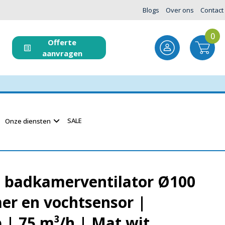
Blogs
Over ons
Contact
0
Offerte
aanvragen
SALE
Onze diensten
t badkamerventilator Ø100
er en vochtsensor |
 | 75 m³/h | Mat wit