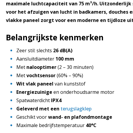
maximale luchtcapaciteit van 75 m³/h. Uitzonderlijk s
voor het afzuigen van lucht in badkamers, douches e
vlakke paneel zorgt voor een moderne en tijdloze uit
Belangrijkste kenmerken
Zeer stil: slechts
26 dB(A)
Aansluitdiameter
100 mm
Met
nalooptimer
(2 – 30 minuten)
Met
vochtsensor
(60% – 90%)
Wit vlak paneel
van kunststof
Energiezuinige
en onderhoudsarme motor
Spatwaterdicht
IPX4
Geleverd met een
terugslagklep
Geschikt voor
wand- en plafondmontage
Maximale bedrijfstemperatuur
40°C