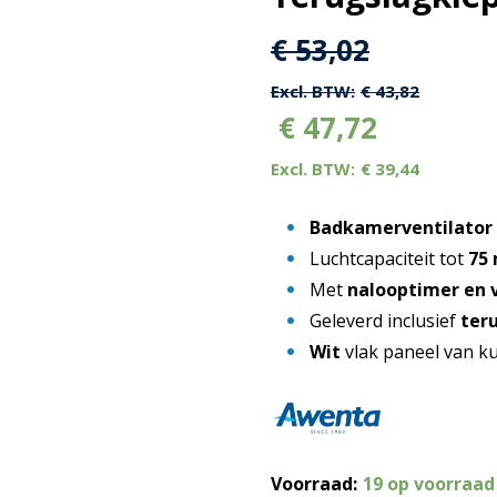
Oorspronkelijk
Huidige
€
53,02
prijs
prijs
€
43,82
€
47,72
was:
is:
€
39,44
€ 53,02.
€ 53,02.
Badkamerventilator
Luchtcapaciteit tot
75
Met
nalooptimer en 
Geleverd inclusief
ter
Wit
vlak paneel van k
Voorraad:
19 op voorraad