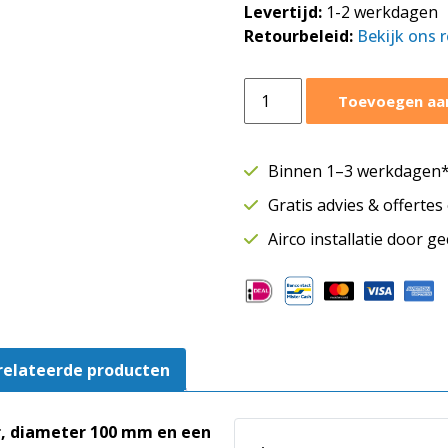
Levertijd:
1-2 werkdagen
Retourbeleid:
Bekijk ons 
Awenta
Toevoegen aa
Silent
badkamerventilator
Ø100
Binnen 1–3 werkdagen* 
mm
Gratis advies & offerte
|
Met
Airco installatie door g
timer
en
vochtsensor
|
Terugslagklep
relateerde producten
|
75
m³/h
, diameter 100 mm en een