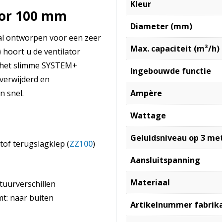
Kleur
tor 100 mm
Diameter (mm)
al ontworpen voor een zeer
Max. capaciteit (m³/h)
 hoort u de ventilator
ij het slimme SYSTEM+
Ingebouwde functie
verwijderd en
n snel.
Ampère
Wattage
Geluidsniveau op 3 me
of terugslagklep (
ZZ100
)
Aansluitspanning
Materiaal
tuurverschillen
mt: naar buiten
Artikelnummer fabrik