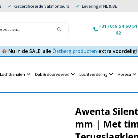
s
Gecertificeerde vakmonteurs
Levering in NL & BE
+31 (0)6 54 60 51
62
Nu in de SALE: alle
Östberg producten
extra voordelig!
Luchtkanalen
Dak & doorvoeren
Luchtverdeling
Horeca
Awenta Silen
mm | Met tim
Terugslagklep