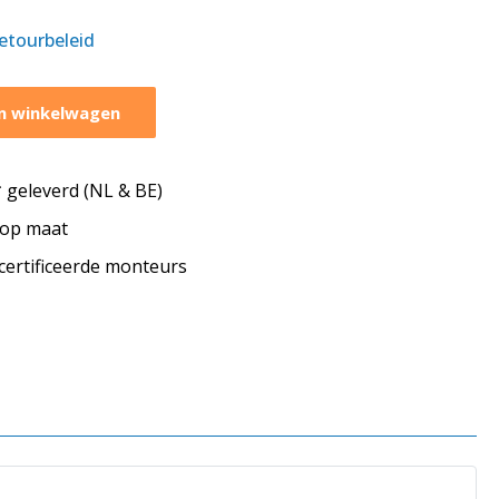
retourbeleid
n winkelwagen
geleverd (NL & BE)
s op maat
ecertificeerde monteurs