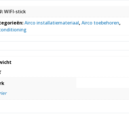
U:
WIFI-stick
tegorieën:
Airco installatiemateriaal
,
Airco toebehoren
,
conditioning
wicht
g
rk
rier