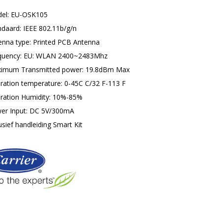
el: EU-OSK105
ndaard: IEEE 802.11b/g/n
enna type: Printed PCB Antenna
quency: EU: WLAN 2400~2483Mhz
imum Transmitted power: 19.8dBm Max
ration temperature: 0-45C C/32 F-113 F
ration Humidity: 10%-85%
er Input: DC 5V/300mA
usief handleiding Smart Kit