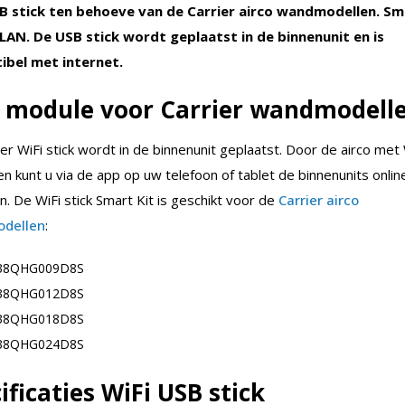
B stick ten behoeve van de Carrier airco wandmodellen. Sm
AN. De USB stick wordt geplaatst in de binnenunit en is
bel met internet.
i module voor Carrier wandmodell
er WiFi stick wordt in de binnenunit geplaatst. Door de airco met 
n kunt u via de app op uw telefoon of tablet de binnenunits onlin
. De WiFi stick Smart Kit is geschikt voor de
Carrier airco
dellen
:
38QHG009D8S
38QHG012D8S
38QHG018D8S
38QHG024D8S
ificaties
WiFi USB stick