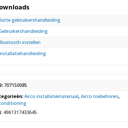
ownloads
Korte gebruikershandleiding
Gebruikershandleiding
Bluetooth instellen
Installatiehandleiding
U:
707150085
tegorieën:
Airco installatiemateriaal
,
Airco toebehoren
,
conditioning
N:
4961317433645