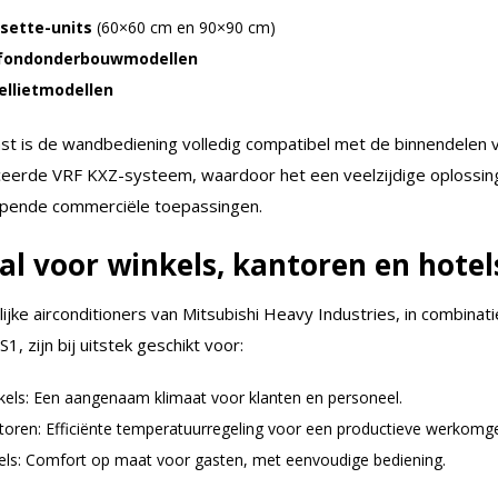
sette-units
(60×60 cm en 90×90 cm)
fondonderbouwmodellen
ellietmodellen
st is de wandbediening volledig compatibel met de binnendelen 
eerde VRF KXZ-systeem, waardoor het een veelzijdige oplossing
opende commerciële toepassingen.
al voor winkels, kantoren en hotel
ijke airconditioners van Mitsubishi Heavy Industries, in combinat
1, zijn bij uitstek geschikt voor:
kels: Een aangenaam klimaat voor klanten en personeel.
toren: Efficiënte temperatuurregeling voor een productieve werkomge
els: Comfort op maat voor gasten, met eenvoudige bediening.