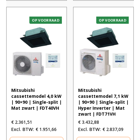
OP VOORRAAD
OP VOORRAAD
Mitsubishi
Mitsubishi
cassettemodel 4,0 kW
cassettemodel 7,1 kW
| 90×90 | Single-split |
| 90×90 | Single-split |
Mat zwart | FDT40VH
Hyper Inverter | Mat
zwart | FDT71VH
€
2.361,51
€
3.432,88
€
1.951,66
€
2.837,09