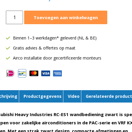
Mitsubishi
Toevoegen aan winkelwagen
Design
wandbediening
RC-
Binnen 1–3 werkdagen* geleverd (NL & BE)
ES1
Gratis advies & offertes op maat
|
Zwart
Airco installatie door gecertificeerde monteurs
aantal
chrijving
Productgegevens
Video
Gerelateerde produc
ubishi Heavy Industries RC-ES1 wandbediening zwart is spe
en voor zakelijke airconditioners in de PAC-serie en VRF K
en. Met een strak zwart design, compacte afmetingen en