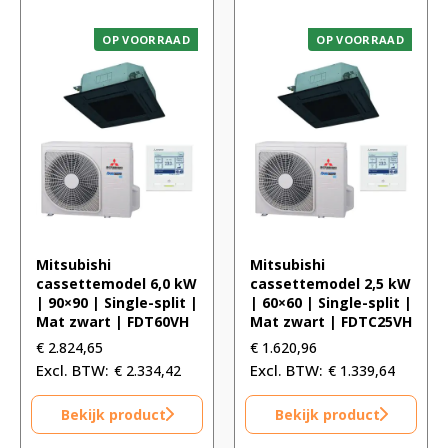
OP VOORRAAD
OP VOORRAAD
Mitsubishi
Mitsubishi
cassettemodel 6,0 kW
cassettemodel 2,5 kW
| 90×90 | Single-split |
| 60×60 | Single-split |
Mat zwart | FDT60VH
Mat zwart | FDTC25VH
€
2.824,65
€
1.620,96
€
2.334,42
€
1.339,64
Bekijk product
Bekijk product