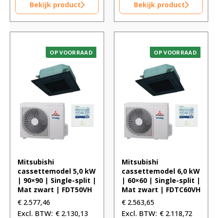
Bekijk product
Bekijk product
OP VOORRAAD
OP VOORRAAD
Mitsubishi
Mitsubishi
cassettemodel 5,0 kW
cassettemodel 6,0 kW
| 90×90 | Single-split |
| 60×60 | Single-split |
Mat zwart | FDT50VH
Mat zwart | FDTC60VH
€
2.577,46
€
2.563,65
€
2.130,13
€
2.118,72