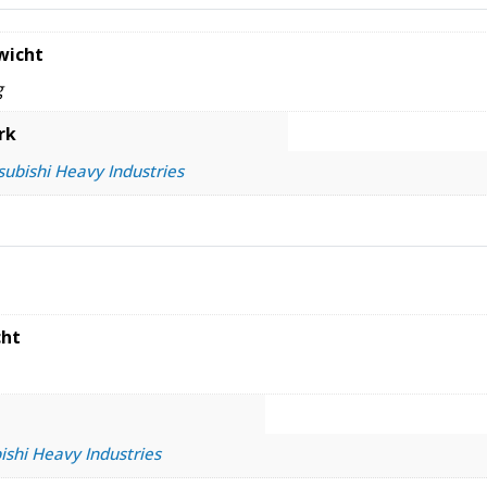
wicht
g
rk
subishi Heavy Industries
ht
ishi Heavy Industries