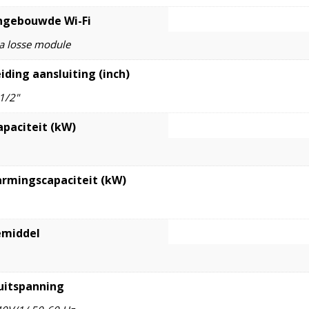
ngebouwde Wi-Fi
ia losse module
iding aansluiting (inch)
 1/2"
apaciteit (kW)
rmingscapaciteit (kW)
emiddel
uitspanning