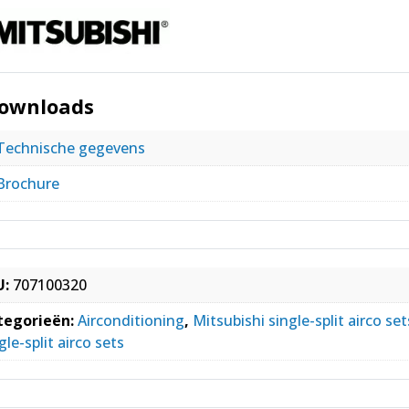
ownloads
Technische gegevens
Brochure
U:
707100320
tegorieën:
Airconditioning
,
Mitsubishi single-split airco set
gle-split airco sets