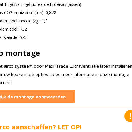
at F-gassen (gefluoreerde broeikasgassen)
as CO2-equivalent (ton): 0,878
demiddel inhoud (kg): 1,3
demiddel: R32
-waarde: 675
co montage
et airco systeem door Maxi-Trade Luchtventilatie laten installere
er uw keuze in de opties. Lees meer informatie in onze montage
rden.
kijk de montage voorwaarden
rco aanschaffen? LET OP!