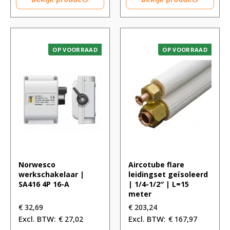
OP VOORRAAD
OP VOORRAAD
Norwesco
Aircotube flare
werkschakelaar |
leidingset geïsoleerd
SA416 4P 16-A
| 1/4-1/2″ | L=15
meter
€
32,69
€
203,24
€
27,02
€
167,97