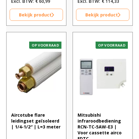
€
60,99
€
114,33
Bekijk product
Bekijk product
OP VOORRAAD
OP VOORRAAD
Aircotube flare
Mitsubishi
leidingset geïsoleerd
infraroodbediening
| 1/4-1/2″ | L=3 meter
RCN-TC-5AW-E3 |
Voor cassette airco
FDTC