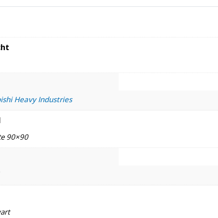
ht
ishi Heavy Industries
l
te 90×90
art