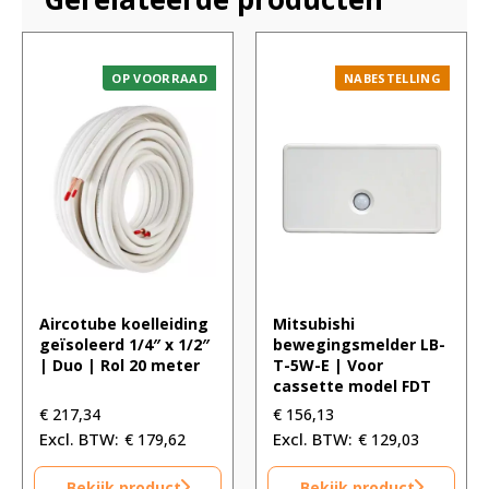
OP VOORRAAD
NABESTELLING
Aircotube koelleiding
Mitsubishi
geïsoleerd 1/4″ x 1/2″
bewegingsmelder LB-
| Duo | Rol 20 meter
T-5W-E | Voor
cassette model FDT
€
217,34
€
156,13
€
179,62
€
129,03
Bekijk product
Bekijk product