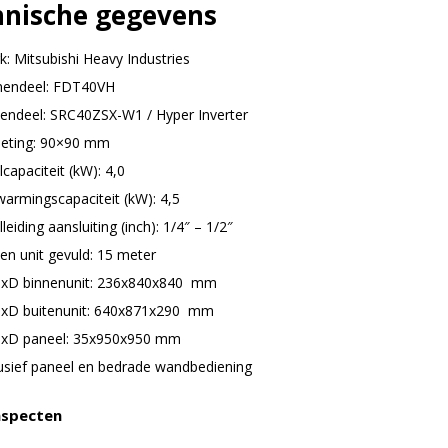
hnische gegevens
k: Mitsubishi Heavy Industries
nendeel: FDT40VH
tendeel: SRC40ZSX-W1 / Hyper Inverter
eting: 90×90 mm
capaciteit (kW): 4,0
warmingscapaciteit (kW): 4,5
leiding aansluiting (inch): 1/4″ – 1/2″
en unit gevuld: 15 meter
xD binnenunit: 236x840x840 mm
xD buitenunit: 640x871x290 mm
xD paneel: 35x950x950 mm
lusief paneel en bedrade wandbediening
aspecten