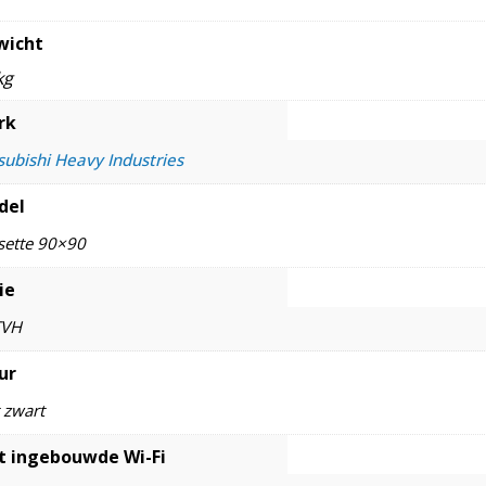
wicht
kg
rk
subishi Heavy Industries
del
sette 90×90
ie
TVH
ur
 zwart
 ingebouwde Wi-Fi