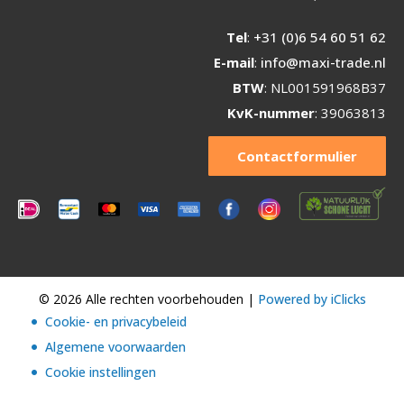
Tel
:
+31 (0)6 54 60 51 62
E-mail
:
info@maxi-trade.nl
BTW
: NL001591968B37
KvK-nummer
: 39063813
Contactformulier
© 2026 Alle rechten voorbehouden |
Powered by iClicks
Cookie- en privacybeleid
Algemene voorwaarden
Cookie instellingen