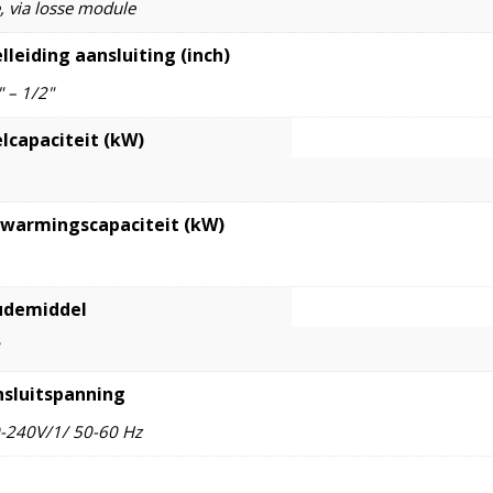
, via losse module
lleiding aansluiting (inch)
" – 1/2"
lcapaciteit (kW)
warmingscapaciteit (kW)
udemiddel
sluitspanning
-240V/1/ 50-60 Hz