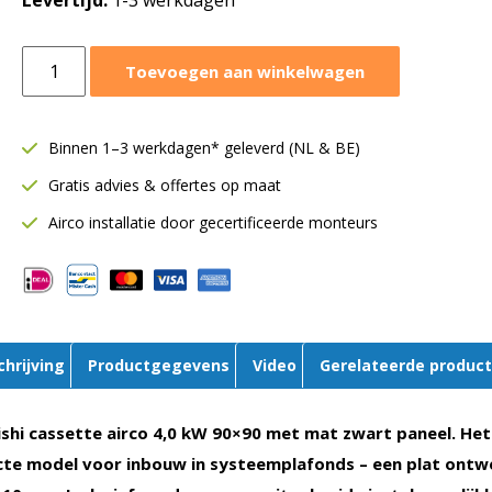
Levertijd:
1-3 werkdagen
Mitsubishi
Toevoegen aan winkelwagen
cassettemodel
4,0
kW
Binnen 1–3 werkdagen* geleverd (NL & BE)
|
Gratis advies & offertes op maat
90x90
|
Airco installatie door gecertificeerde monteurs
Single-
split
|
Mat
zwart
chrijving
Productgegevens
Video
Gerelateerde produc
|
FDT40VH
aantal
shi cassette airco 4,0 kW 90×90 met mat zwart paneel. He
te model voor inbouw in systeemplafonds – een plat ontw