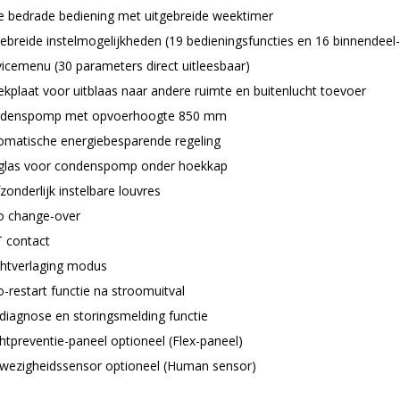
e bedrade bediening met uitgebreide weektimer
gebreide instelmogelijkheden (19 bedieningsfuncties en 16 binnendeel-
vicemenu (30 parameters direct uitleesbaar)
ekplaat voor uitblaas naar andere ruimte en buitenlucht toevoer
denspomp met opvoerhoogte 850 mm
omatische energiebesparende regeling
kglas voor condenspomp onder hoekkap
zonderlijk instelbare louvres
o change-over
 contact
htverlaging modus
-restart functie na stroomuitval
fdiagnose en storingsmelding functie
htpreventie-paneel optioneel (Flex-paneel)
wezigheidssensor optioneel (Human sensor)