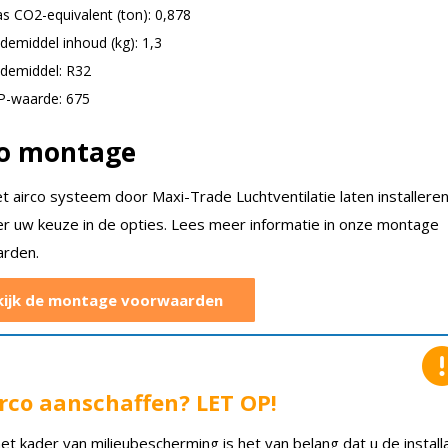
as CO2-equivalent (ton): 0,878
demiddel inhoud (kg): 1,3
demiddel: R32
-waarde: 675
co montage
et airco systeem door Maxi-Trade Luchtventilatie laten installere
er uw keuze in de opties. Lees meer informatie in onze montage
rden.
kijk de montage voorwaarden
rco aanschaffen? LET OP!
het kader van milieubescherming is het van belang dat u de install