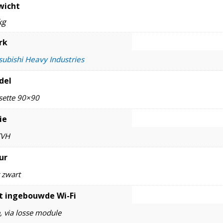
wicht
kg
rk
subishi Heavy Industries
del
sette 90×90
ie
TVH
ur
 zwart
 ingebouwde Wi-Fi
, via losse module