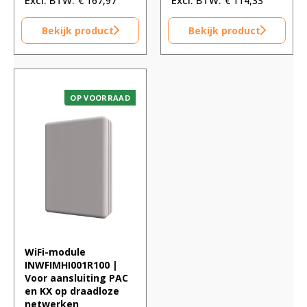
€
167,97
€
114,33
Bekijk product
Bekijk product
OP VOORRAAD
WiFi-module
INWFIMHI001R100 |
Voor aansluiting PAC
en KX op draadloze
netwerken