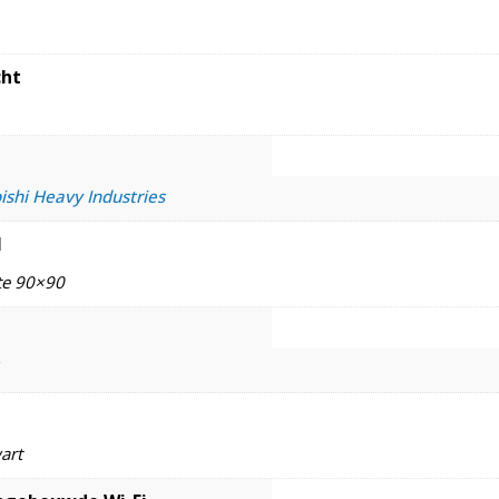
ht
ishi Heavy Industries
l
te 90×90
art