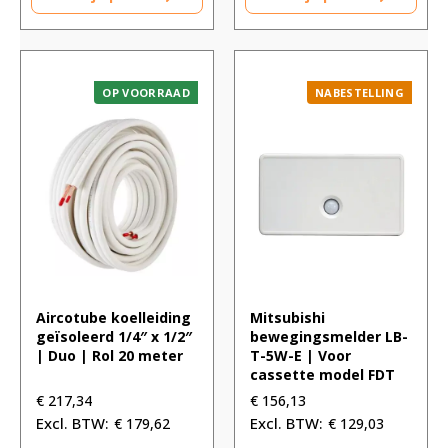
OP VOORRAAD
NABESTELLING
Aircotube koelleiding
Mitsubishi
geïsoleerd 1/4″ x 1/2″
bewegingsmelder LB-
| Duo | Rol 20 meter
T-5W-E | Voor
cassette model FDT
€
217,34
€
156,13
€
179,62
€
129,03