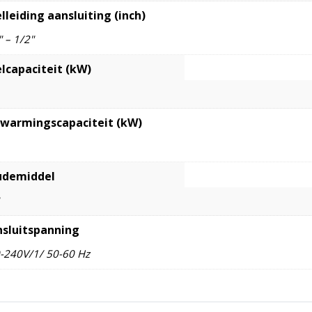
lleiding aansluiting (inch)
" – 1/2"
lcapaciteit (kW)
warmingscapaciteit (kW)
udemiddel
sluitspanning
-240V/1/ 50-60 Hz