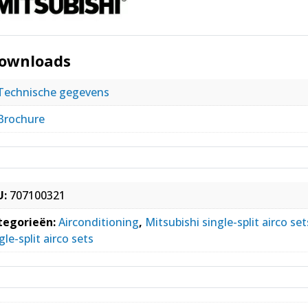
ownloads
Technische gegevens
Brochure
U:
707100321
tegorieën:
Airconditioning
,
Mitsubishi single-split airco set
gle-split airco sets