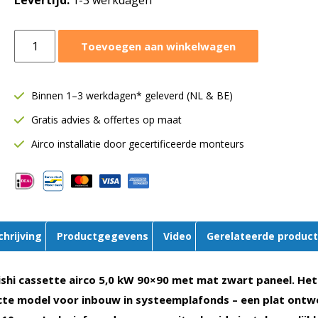
Levertijd:
1-3 werkdagen
Mitsubishi
Toevoegen aan winkelwagen
cassettemodel
5,0
kW
Binnen 1–3 werkdagen* geleverd (NL & BE)
|
Gratis advies & offertes op maat
90x90
|
Airco installatie door gecertificeerde monteurs
Single-
split
|
Mat
zwart
chrijving
Productgegevens
Video
Gerelateerde produc
|
FDT50VH
aantal
shi cassette airco 5,0 kW 90×90 met mat zwart paneel. He
te model voor inbouw in systeemplafonds – een plat ontw