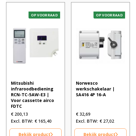
OP VOORRAAD
OP VOORRAAD
Mitsubishi
Norwesco
infraroodbediening
werkschakelaar |
RCN-TC-5AW-E3 |
SA416 4P 16-A
Voor cassette airco
FDTC
€
200,13
€
32,69
€
165,40
€
27,02
Bekijk product
Bekijk product