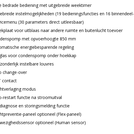
e bedrade bediening met uitgebreide weektimer
gebreide instelmogelijkheden (19 bedieningsfuncties en 16 binnendeel-
vicemenu (30 parameters direct uitleesbaar)
ekplaat voor uitblaas naar andere ruimte en buitenlucht toevoer
denspomp met opvoerhoogte 850 mm
omatische energiebesparende regeling
kglas voor condenspomp onder hoekkap
zonderlijk instelbare louvres
o change-over
 contact
htverlaging modus
-restart functie na stroomuitval
fdiagnose en storingsmelding functie
htpreventie-paneel optioneel (Flex-paneel)
wezigheidssensor optioneel (Human sensor)