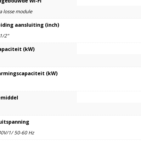
ngebouwde Wi-Fi
ia losse module
iding aansluiting (inch)
 1/2"
apaciteit (kW)
rmingscapaciteit (kW)
emiddel
uitspanning
0V/1/ 50-60 Hz