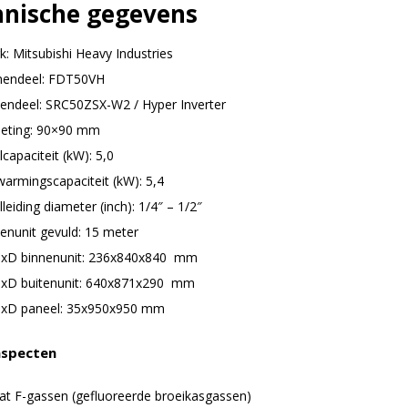
hnische gegevens
k: Mitsubishi Heavy Industries
nendeel: FDT50VH
tendeel: SRC50ZSX-W2 / Hyper Inverter
eting: 90×90 mm
capaciteit (kW): 5,0
warmingscapaciteit (kW): 5,4
leiding diameter (inch): 1/4″ – 1/2″
tenunit gevuld: 15 meter
xD binnenunit: 236x840x840 mm
xD buitenunit: 640x871x290 mm
xD paneel: 35x950x950 mm
aspecten
at F-gassen (gefluoreerde broeikasgassen)