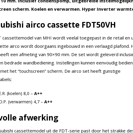
 10 mm. Inclusief condenspomp, uitgebreide instelmogelijk
creen scherm. Koelen en verwarmen. Hyper Inverter warm
ubishi airco cassette FDT50VH
cassettemodel van MHI wordt veelal toegepast in de retail en uti
ette airco wordt doorgaans ingebouwd in een verlaagd plafond. 
heeft een afmeting van 90×90 mm. De set wordt geleverd inclusi
en bedrade wandbediening. Instellingen kunnen eenvoudig bedie
met het “touchscreen” scherm. De airco set heeft gunstige
abels:
E.R. (koelen) 8,0 –
A++
.O.P. (verwarmen) 4,7 –
A++
lvolle afwerking
subishi cassettemodel uit de FDT-serie past door het strakke des