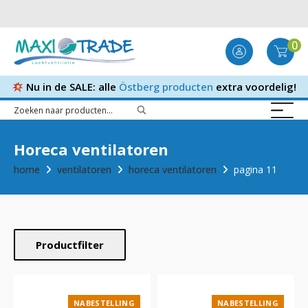
0
Nu in de SALE: alle
Östberg producten
extra voordelig!
Horeca ventilatoren
home
ventilatoren
horeca ventilatoren
pagina 11
Productfilter
NABESTELLING
NABESTELLING