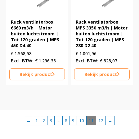
Ruck ventilatorbox
Ruck ventilatorbox
6660 m3/h | Motor
MPS 3350 m3/h | Motor
buiten luchtstroom |
buiten luchtstroom |
Tot 120 graden | MPS
Tot 120 graden | MPS
450 D4 40
280 D2 40
€
1.568,58
€
1.001,96
€
1.296,35
€
828,07
Bekijk product
Bekijk product
←
1
2
3
…
8
9
10
11
12
→