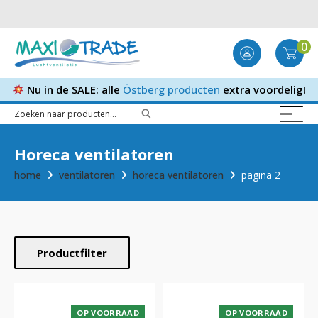
0
Nu in de SALE: alle
Östberg producten
extra voordelig!
Horeca ventilatoren
home
ventilatoren
horeca ventilatoren
pagina 2
Productfilter
OP VOORRAAD
OP VOORRAAD