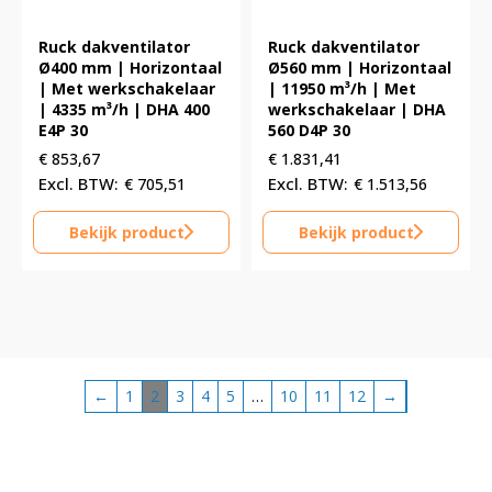
Ruck dakventilator
Ruck dakventilator
Ø400 mm | Horizontaal
Ø560 mm | Horizontaal
| Met werkschakelaar
| 11950 m³/h | Met
| 4335 m³/h | DHA 400
werkschakelaar | DHA
E4P 30
560 D4P 30
€
853,67
€
1.831,41
€
705,51
€
1.513,56
Bekijk product
Bekijk product
←
1
2
3
4
5
…
10
11
12
→