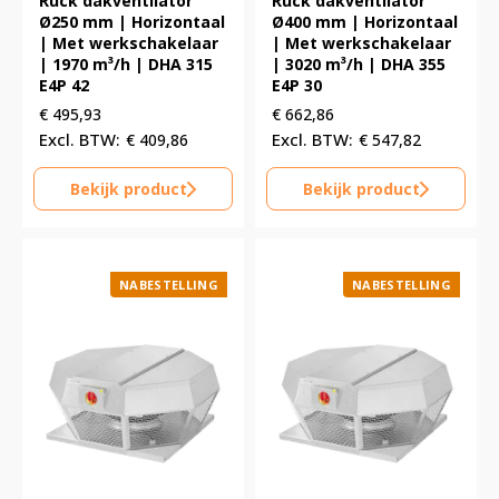
Ruck dakventilator
Ruck dakventilator
Ø250 mm | Horizontaal
Ø400 mm | Horizontaal
| Met werkschakelaar
| Met werkschakelaar
| 1970 m³/h | DHA 315
| 3020 m³/h | DHA 355
E4P 42
E4P 30
€
495,93
€
662,86
€
409,86
€
547,82
Bekijk product
Bekijk product
NABESTELLING
NABESTELLING