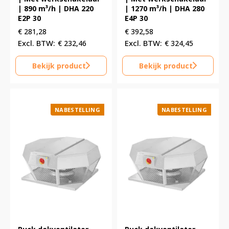
| 890 m³/h | DHA 220
| 1270 m³/h | DHA 280
E2P 30
E4P 30
€
281,28
€
392,58
€
232,46
€
324,45
Bekijk product
Bekijk product
NABESTELLING
NABESTELLING