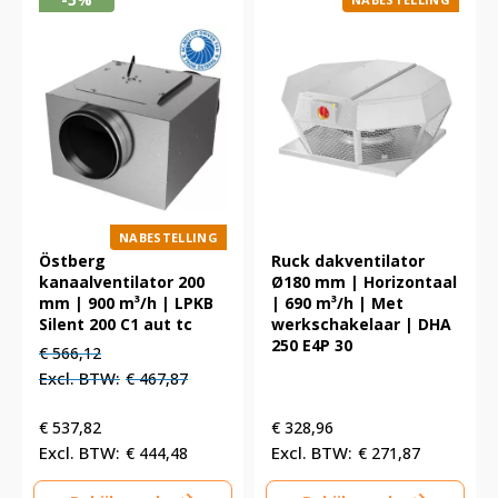
NABESTELLING
Östberg
Ruck dakventilator
kanaalventilator 200
Ø180 mm | Horizontaal
mm | 900 m³/h | LPKB
| 690 m³/h | Met
Silent 200 C1 aut tc
werkschakelaar | DHA
250 E4P 30
Oorspronkelijke
Huidige
€
566,12
prijs
prijs
€
467,87
was:
is:
€ 566,12.
€ 566,12.
€
537,82
€
328,96
€
444,48
€
271,87