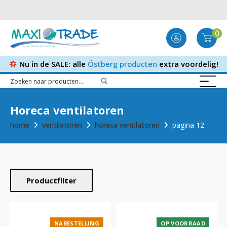
0
Nu in de SALE: alle
Östberg producten
extra voordelig!
Horeca ventilatoren
home
ventilatoren
horeca ventilatoren
pagina 12
Productfilter
NABESTELLING
OP VOORRAAD