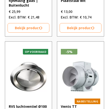
fijnmazig gaas |
Plaatstaal wit
Buitenlucht
€
25,99
€
13,00
€
21,48
€
10,74
Bekijk product
Bekijk product
-5%
OP VOORRAAD
NABESTELLING
RVS luchtventiel Ø100
Vents TT