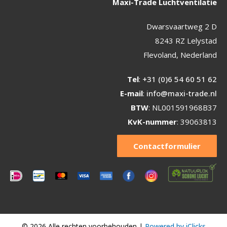
Maxi-Trade Luchtventilatie
Dwarsvaartweg 2 D
8243 RZ Lelystad
Flevoland, Nederland
Tel
:
+31 (0)6 54 60 51 62
E-mail
:
info@maxi-trade.nl
BTW
: NL001591968B37
KvK-nummer
: 39063813
Contactformulier
© 2026 Alle rechten voorbehouden |
Powered by iClicks