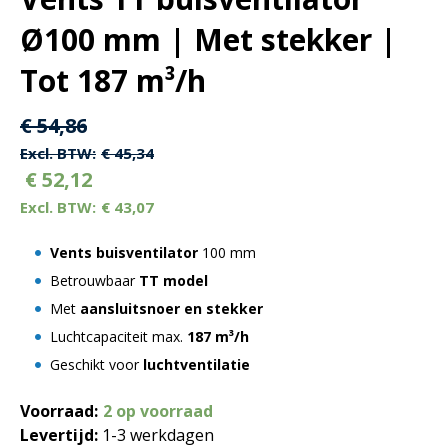
Ø100 mm | Met stekker |
Tot 187 m³/h
Oorspronkelijke
Huidige
€
54,86
prijs
prijs
€
45,34
€
52,12
was:
is:
€
43,07
€ 54,86.
€ 54,86.
Vents buisventilator
100 mm
Betrouwbaar
TT model
Met
aansluitsnoer en stekker
Luchtcapaciteit max.
187 m³/h
Geschikt voor
luchtventilatie
Voorraad:
2 op voorraad
Levertijd:
1-3 werkdagen