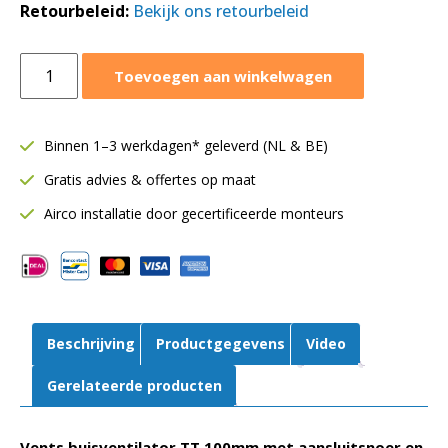
Retourbeleid:
Bekijk ons retourbeleid
Vents
Toevoegen aan winkelwagen
TT
buisventilator
Ø100
Binnen 1–3 werkdagen* geleverd (NL & BE)
mm
Gratis advies & offertes op maat
|
Met
Airco installatie door gecertificeerde monteurs
stekker
|
Tot
187
m³/h
Beschrijving
Productgegevens
Video
aantal
Gerelateerde producten
Vents buisventilator TT 100mm met aansluitsnoer en