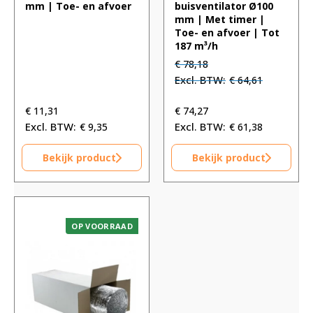
mm | Toe- en afvoer
buisventilator Ø100
mm | Met timer |
Toe- en afvoer | Tot
187 m³/h
Oorspronkelijke
Huidige
€
78,18
prijs
prijs
€
64,61
was:
is:
€ 78,18.
€ 78,18.
€
11,31
€
74,27
€
9,35
€
61,38
Bekijk product
Bekijk product
OP VOORRAAD