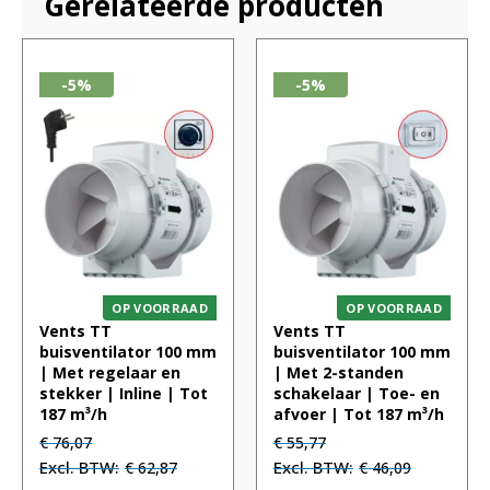
Gerelateerde producten
-5%
-5%
OP VOORRAAD
OP VOORRAAD
Vents TT
Vents TT
buisventilator 100 mm
buisventilator 100 mm
| Met regelaar en
| Met 2-standen
stekker | Inline | Tot
schakelaar | Toe- en
187 m³/h
afvoer | Tot 187 m³/h
Oorspronkelijke
Huidige
Oorspronkelijke
Huidige
€
76,07
€
55,77
prijs
prijs
prijs
prijs
€
62,87
€
46,09
was:
is:
was:
is: