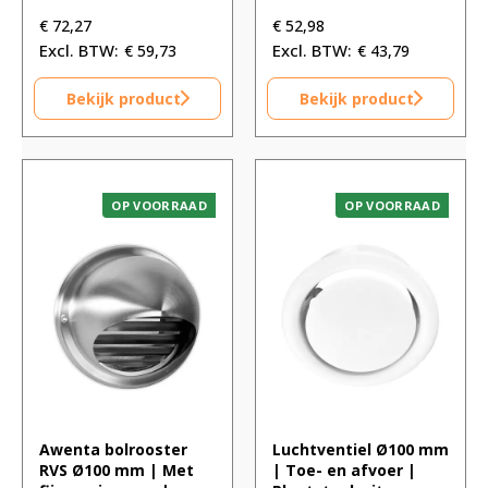
€ 76,07.
€ 76,07.
€ 55,77.
€ 55,77.
€
72,27
€
52,98
€
59,73
€
43,79
Bekijk product
Bekijk product
OP VOORRAAD
OP VOORRAAD
Awenta bolrooster
Luchtventiel Ø100 mm
RVS Ø100 mm | Met
| Toe- en afvoer |