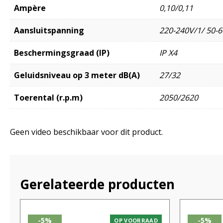
Ampère
0,10/0,11
Aansluitspanning
220-240V/1/ 50-6
Beschermingsgraad (IP)
IP X4
Geluidsniveau op 3 meter dB(A)
27/32
Toerental (r.p.m)
2050/2620
Geen video beschikbaar voor dit product.
Gerelateerde producten
-5%
-5%
OP VOORRAAD