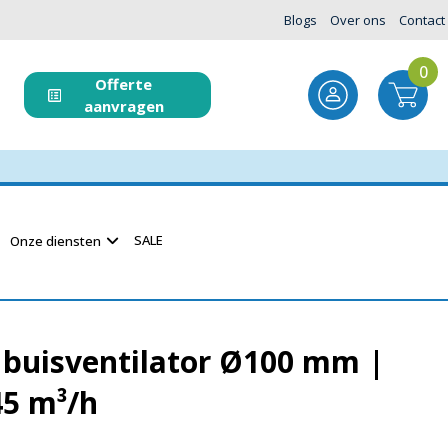
Blogs
Over ons
Contact
0
Offerte
aanvragen
SALE
Onze diensten
 buisventilator Ø100 mm |
45 m³/h