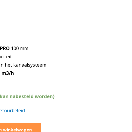
e
 PRO
100 mm
citeit
in het kanaalsysteem
 m3/h
n
(kan nabesteld worden)
retourbeleid
n winkelwagen