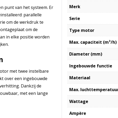
Merk
en punt van het systeem. Er
stalleerd: parallelle
Serie
rie om de werkdruk te
 montageplaat om de
Type motor
an in elke positie worden
Max. capaciteit (m³/h)
jken.
Diameter (mm)
m
Ingebouwde functie
motor met twee instelbare
Materiaal
ikt over een ingebouwde
erhitting. Dankzij de
Max. luchttemperatuur
rouwbaar, met een lange
Wattage
Ampère