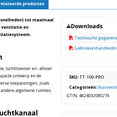
relateerde producten
2-snelheden) tot maximaal
Downloads
 ventilatie en
tilatiesysteem.
Technische gegeven
Gebruikershandleidi
m
ie, luchttoevoer en -afvoer
ompacte ontwerp en de
SKU:
TT-100-PRO
iverse toepassingen, zoals
Categorieën:
Buisventi
n andere algemene ruimtes
GTIN:
4824032080276
luchtkanaal