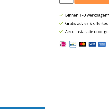
TT
PRO
buisventilator
Binnen 1–3 werkdagen* 
Ø100
Gratis advies & offerte
mm
|
Airco installatie door g
Inline
|
Tot
245
m³/h
aantal