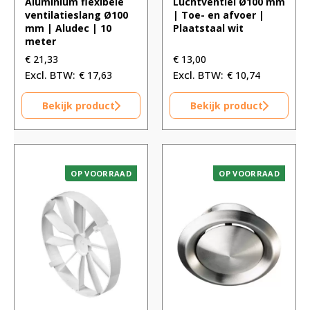
Aluminium flexibele
Luchtventiel Ø100 mm
ventilatieslang Ø100
| Toe- en afvoer |
mm | Aludec | 10
Plaatstaal wit
meter
€
21,33
€
13,00
€
17,63
€
10,74
Bekijk product
Bekijk product
OP VOORRAAD
OP VOORRAAD