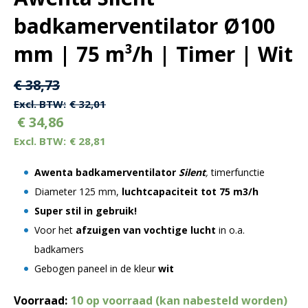
badkamerventilator Ø100
mm | 75 m³/h | Timer | Wit
Oorspronkelijke
Huidige
€
38,73
prijs
prijs
€
32,01
€
34,86
was:
is:
€
28,81
€ 38,73.
€ 38,73.
Awenta badkamerventilator
Silent
,
timerfunctie
Diameter 125 mm,
luchtcapaciteit tot 75 m3/h
Super stil in gebruik!
Voor het
afzuigen van vochtige lucht
in o.a.
badkamers
Gebogen paneel in de kleur
wit
Voorraad:
10 op voorraad (kan nabesteld worden)