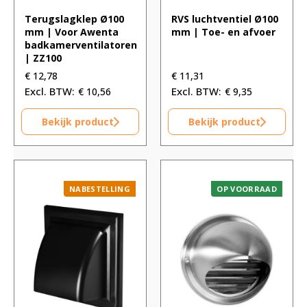
Terugslagklep Ø100
RVS luchtventiel Ø100
mm | Voor Awenta
mm | Toe- en afvoer
badkamerventilatoren
| ZZ100
€
12,78
€
11,31
€
10,56
€
9,35
Bekijk product
Bekijk product
NABESTELLING
OP VOORRAAD