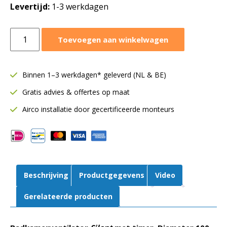
Levertijd:
1-3 werkdagen
Awenta
Toevoegen aan winkelwagen
Silent
badkamerventilator
Ø100
Binnen 1–3 werkdagen* geleverd (NL & BE)
mm
Gratis advies & offertes op maat
|
75
Airco installatie door gecertificeerde monteurs
m³/h
|
Timer
|
Wit
Beschrijving
Productgegevens
Video
aantal
Gerelateerde producten