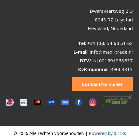
Dwarsvaartweg 2 D
8243 RZ Lelystad
Flevoland, Nederland
Tel
:
+31 (0)6 54 60 51 62
E-mail
:
info@maxi-trade.nl
BTW
: NL001591968B37
KvK-nummer
: 39063813
Contactformulier
© 2026 Alle rechten voorbehouden |
Powered by iClicks