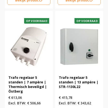
Bekijk product
Bekijk product
OP VOORRAAD
OP VOORRAAD
Trafo regelaar 5
Trafo regelaar 5
standen | 7 ampère |
standen | 13 ampère |
Thermisch beveiligd |
STR-1130L22
Östberg
€
613,06
€
415,78
€
506,66
€
343,62