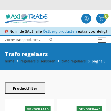
0
Nu in de SALE: alle
Östberg producten
extra voordelig!
Trafo regelaars
home
regelaars & sensoren
trafo regelaars
pagina 3
Productfilter
OP VOORRAAD
OP VOORRAAD